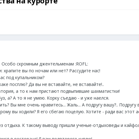
тва на курорте
. Особо скромным джентельменам :ROFL:
: храпите вы по ночам или нет? Рассудите нас!
вас под купальником?
аке посплю? Да вы не вставайте, не вставайте!..
атория, а то к нам пристают подвыпившие шахматистки!
уз, а? А то я не умею. Корку съедаю - и уже наелся.
ть? Вы мне очень нравитесь... Жаль... А подругу вашу?.. Подругу 
торому вы ходили? Я его сбегаю поцелую. Хотите - ради вас этот
ез отдыха. К такому выводу пришли ученые-отдыховеды и кайфо
емся в ресторане! Я вам полвторого куплю!