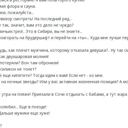
ая флора и сауна.
ки, пожалуйста...
визор смотреть! На последний ряд...
у так, значит, вам это дело не чуждо?
ичьих грез!.. Это в Сибири, вы не знаете...
загорать на брудершафт и перейти на «ты»... Куда мне лучше пер
удь, как плачет мужчина, которому отказала девушка?.. Ну так смо
как двухшаровая молния!
 потеряли? Вон там обронили!
 силикон не тонет?
е еще кипятите? Тогда идем к вам! Если нет - ко мне.
ь на ночные звезды? Или у вас активная жизненная позиция? А 
 утра на пляже! Приехали в Сочи отдыхать с бабами, а тут жара 
полюбил... Еще в поезде!
 Дальше мужики еще хуже!
?