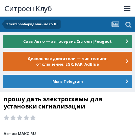
Ситроен Клуб
Электрооборудование C5 III
Сиал Авто — автосервис Citroen|Peugeot
Дизельные двигатели — чип тюнинг,
отключение: EGR, FAP, AdBlue
Мы в Telegram
прошу дать электросхемы для
установки сигнализации
Автор
MAKC_RU
,