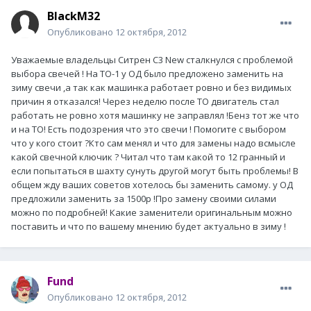
BlackM32
Опубликовано
12 октября, 2012
Уважаемые владельцы Ситрен С3 New сталкнулся с проблемой
выбора свечей ! На TO-1 у ОД было предложено заменить на
зиму свечи ,а так как машинка работает ровно и без видимых
причин я отказался! Через неделю после ТО двигатель стал
работать не ровно хотя машинку не заправлял !Бенз тот же что
и на ТО! Есть подозрения что это свечи ! Помогите с выбором
что у кого стоит ?Кто сам менял и что для замены надо всмысле
какой свечной ключик ? Читал что там какой то 12 гранный и
если попытаться в шахту сунуть другой могут быть проблемы! В
общем жду ваших советов хотелось бы заменить самому. у ОД
предложили заменить за 1500р !Про замену своими силами
можно по подробней! Какие заменители оригинальным можно
поставить и что по вашему мнению будет актуально в зиму !
Fund
Опубликовано
12 октября, 2012