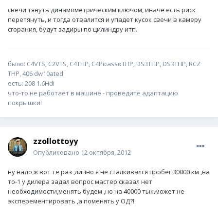
свечи тянуть динамометрическим ключом, иначе есть риск
перетянуть, и тогда отвалится и упадет кусок свечи в камеру
сгорания, будут задиры по цилиндру итп.
было: С4VTS, C2VTS, C4THP, C4PicassoTHP, DS3THP, DS3THP, RCZ
THP, 406 dw10ated
есть: 208 1.6Hdi
что-то не работает в машине - проведите адаптацию
покрышки!
zzollottoyy
Опубликовано
12 октября, 2012
ну надо ж вот те раз ,лично я не сталкивался пробег 30000 км ,на
то-1 у дилера задал вопрос мастер сказал нет
необходимости,менять будем ,но на 40000 тык.может не
эксперементировать ,а поменять у ОД?!