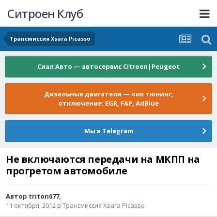
Ситроен Клуб
Трансмиссия Xsara Picasso
Сиал Авто — автосервис Citroen|Peugeot
Дизельные двигатели — чип тюнинг,
отключение: EGR, FAP, AdBlue
Мы в Telegram
Не включаются передачи на МКПП на
прогретом автомобиле
Автор
triton077
,
11 октября, 2012
в
Трансмиссия Xsara Picasso