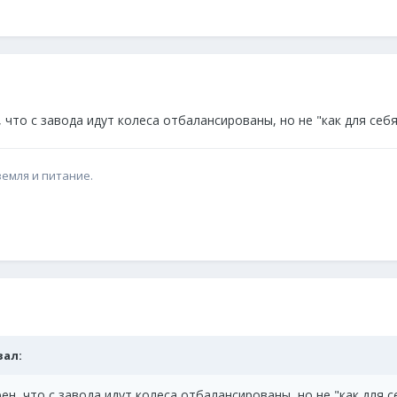
, что с завода идут колеса отбалансированы, но не "как для себ
земля и питание.
азал:
рен, что с завода идут колеса отбалансированы, но не "как для 