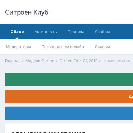
Ситроен Клуб
Обзор
Активность
Правила
Chatbox
Модераторы
Пользователи онлайн
Лидеры
Главная
Модели Citroen
Citroen C4
C4, 2010
отзывная комп
Д