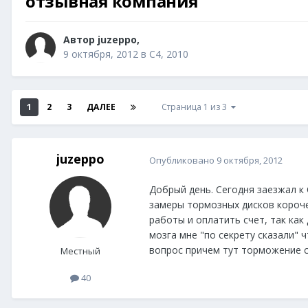
отзывная компания
Автор
juzeppo
,
9 октября, 2012
в
C4, 2010
1
2
3
ДАЛЕЕ
Страница 1 из 3
juzeppo
Опубликовано
9 октября, 2012
Добрый день. Сегодня заезжал к 
замеры тормозных дисков короче 
работы и оплатить счет, так как
мозга мне "по секрету сказали" 
вопрос причем тут торможение с
Местный
40