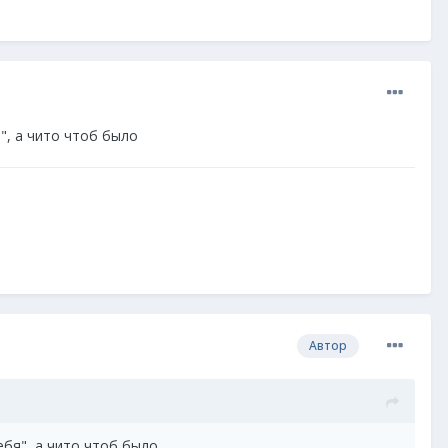
я", а чито чтоб было
Автор
себя", а чито чтоб было