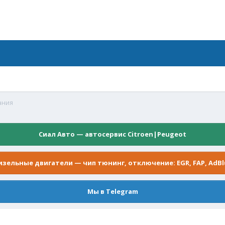
ания
Сиал Авто — автосервис Citroen|Peugeot
изельные двигатели — чип тюнинг, отключение: EGR, FAP, AdBl
Мы в Telegram