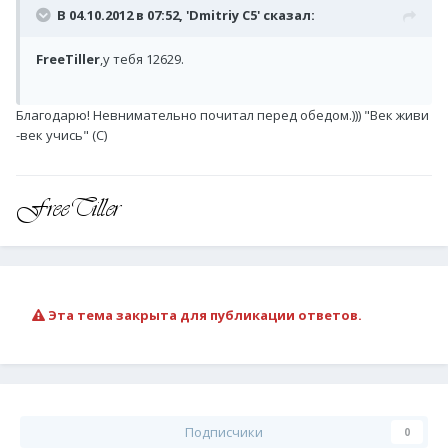
В 04.10.2012 в 07:52, 'Dmitriy C5' сказал:
FreeTiller
,у тебя 12629.
Благодарю! Невнимательно почитал перед обедом.))) "Век живи
-век учись" (С)
Эта тема закрыта для публикации ответов.
Подписчики
0