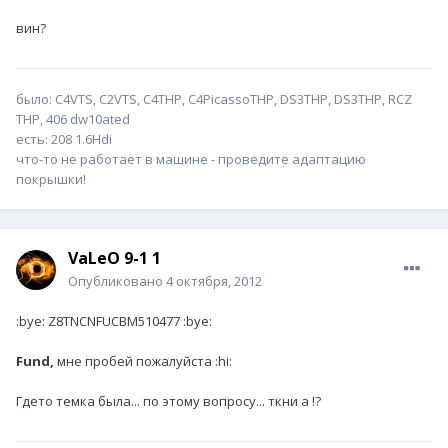
вин?
было: С4VTS, C2VTS, C4THP, C4PicassoTHP, DS3THP, DS3THP, RCZ
THP, 406 dw10ated
есть: 208 1.6Hdi
что-то не работает в машине - проведите адаптацию
покрышки!
VaLeO 9-1 1
Опубликовано
4 октября, 2012
:bye: Z8TNCNFUCBM510477 :bye:
Fund,
мне пробей пожалуйста :hi:
Гдето темка была... по этому вопросу... ткни а !?