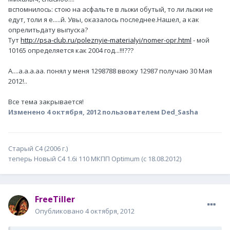
вспомнилось: стою на асфальте в лыжи обутый, то ли лыжи не
едут, толи я е.....й. Увы, оказалось последнее.Нашел, а как
опрелитьдату выпуска?
Тут
http://psa-club.ru/poleznyie-materialyi/nomer-opr.html
- мой
10165 определяется как 2004 год...!!!???
А....а.а.а.аа. понял у меня 1298788 ввожу 12987 получаю 30 Мая
2012!..
Все тема закрывается!
Изменено
4 октября, 2012
пользователем Ded_Sasha
Старый С4 (2006 г.)
теперь Новый C4 1.6i 110 МКПП Optimum (с 18.08.2012)
FreeTiller
Опубликовано
4 октября, 2012