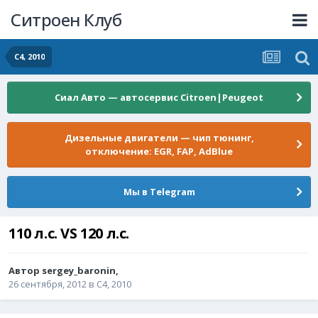
Ситроен Клуб
C4, 2010
Сиал Авто — автосервис Citroen|Peugeot
Дизельные двигатели — чип тюнинг,
отключение: EGR, FAP, AdBlue
Мы в Telegram
110 л.с. VS 120 л.с.
Автор
sergey_baronin
,
26 сентября, 2012
в
C4, 2010