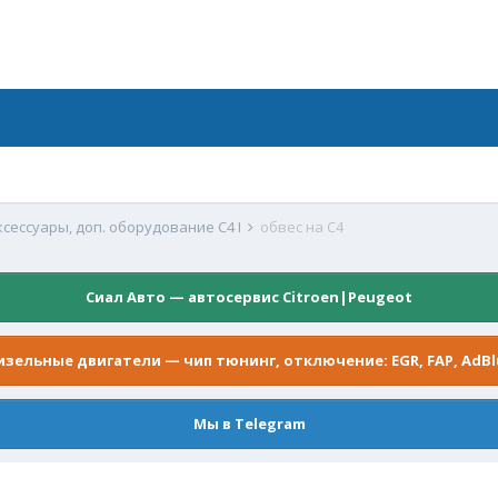
ксессуары, доп. оборудование C4 I
обвес на С4
Сиал Авто — автосервис Citroen|Peugeot
изельные двигатели — чип тюнинг, отключение: EGR, FAP, AdBl
Мы в Telegram