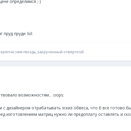
ене определимся ;-)
пруд пруди :lol:
 крепче,чем гвоздь,закрученный отвёрткой
твовало возможностям... :oops:
 с дизайнером отрабатывать эскиз обвеса, что б все готово был
еред изготовлением матриц нужно ли предоплату оставлять и ско