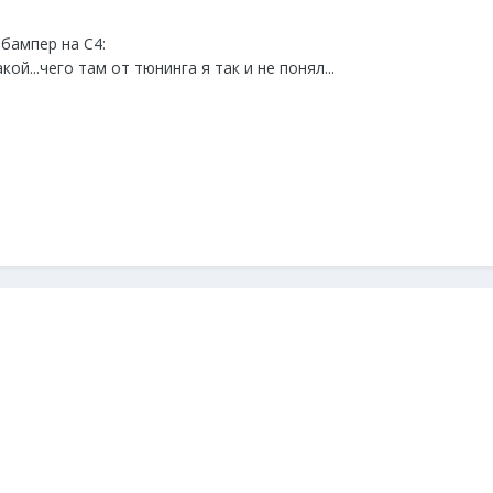
бампер на С4:
й...чего там от тюнинга я так и не понял...