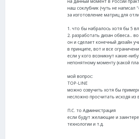
на данный момент в России практ
наш соклубник (чуть не написал 
за изготовление матриц для отл
1. что бы набралось хотя бы 5 в
2. разработать дизан обвеса... в
он и сделает конечный дизайн уч
в принципе, вот и все ограничения
если у кого возникнут какие-ни
непонятному моменту (какой пласт
мой вопрос:
TOP-LINE
можно озвучить хотя бы примерны
несложно просчитать исходя из в
П.С. то Администрация
если будут желающие и заинтере
технологии и т.д.