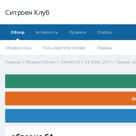
Ситроен Клуб
Обзор
Активность
Правила
Chatbox
Модераторы
Пользователи онлайн
Лидеры
Главная
Модели Citroen
Citroen C4
С4, 2004 - 2011
Тюнинг, а
Д