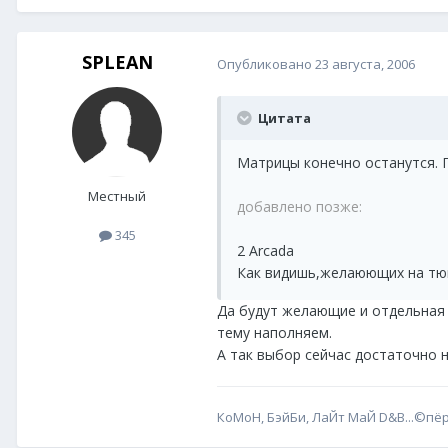
SPLEAN
Опубликовано
23 августа, 2006
Цитата
Матрицы конечно останутся. П
Местный
добавлено позже:
345
2 Arcada
Как видишь,желаюющих на тюни
Да будут желающие и отдельная т
тему наполняем.
А так выбор сейчас достаточно 
КоМоН, БэйБи, ЛаЙт МаЙ D&B...©пё