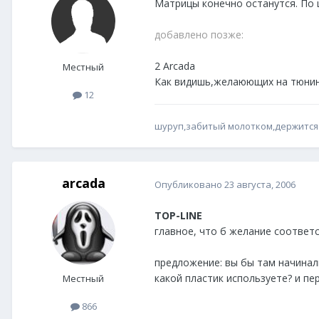
Матрицы конечно останутся. По ц
добавлено позже:
2 Arcada
Местный
Как видишь,желаюющих на тюнинг 
12
шуруп,забитый молотком,держится
arcada
Опубликовано
23 августа, 2006
TOP-LINE
главное, что б желание соответс
предложение: вы бы там начинали
какой пластик используете? и п
Местный
866