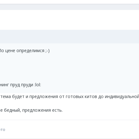
о цене определимся ;-)
нг пруд пруди :lol:
ема будет и предложения от готовых китов до индивидуальной "л
не бедный, предложения есть.
рто