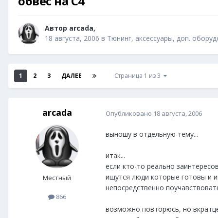
обвес на С4
Автор
arcada
,
18 августа, 2006
в
Тюнинг, аксессуары, доп. оборуд
1
2
3
ДАЛЕЕ
Страница 1 из 3
arcada
Опубликовано
18 августа, 2006
выношу в отдельную тему...
итак...
если кто-то реально заинтересов
ищутся люди которые готовы и и
Местный
непосредственно поучавствовать 
866
возможно повторюсь, но вкратце