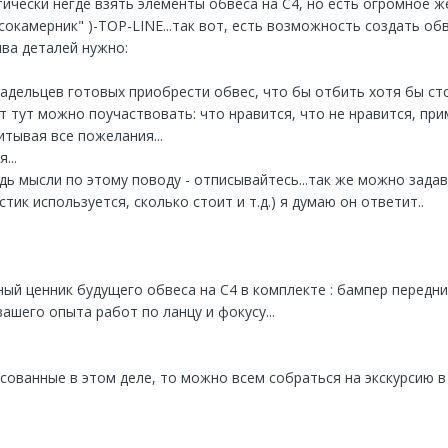
ически негде взять элементы обвеса на С4, но есть огромное же
"сокамерник" )-TOP-LINE...так вот, есть возможность создать об
ива деталей нужно:
ладельцев готовых приобрести обвес, что бы отбить хотя бы сто
от тут можно поучаствовать: что нравится, что не нравится, прим
итывая все пожелания...
...
будь мысли по этому поводу - отписывайтесь...так же можно за
ик используется, сколько стоит и т.д.) я думаю он ответит..
й ценник будущего обвеса на С4 в комплекте : бампер передний
ашего опыта работ по ланцу и фокусу...
сованные в этом деле, то можно всем собраться на экскурсию в 