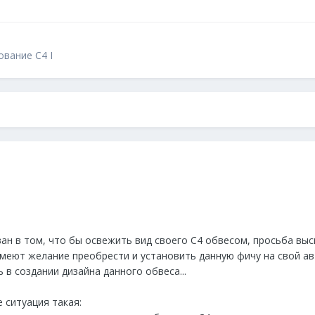
ование C4 I
ан в том, что бы освежить вид своего С4 обвесом, просьба выск
меют желание преобрести и установить данную фичу на свой авт
в создании дизайна данного обвеса...
 ситуация такая: