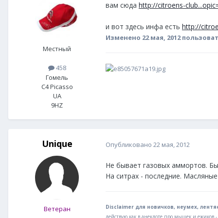
вам сюда
http://citroens-club...op
и вот здесь инфа есть
http://citr
Изменено
22 мая, 2012
пользоват
Местный
458
Гомель
C4 Picasso
UA
9HZ
Unique
Опубликовано
22 мая, 2012
Не бывает газовых аммортов. Бы
На ситрах - последние. Масляные н
Disclaimer для новичков, неумех, лентяе
Ветеран
действую как в анекдоте про мышек и ежиков 