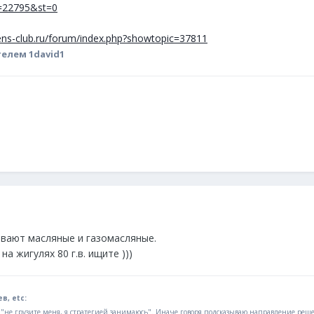
ic=22795&st=0
oens-club.ru/forum/index.php?showtopic=37811
елем 1david1
вают масляные и газомасляные.
а жигулях 80 г.в. ищите )))
в, etc:
- "не грузите меня, я стратегией занимаюсь". Иначе говоря подсказываю направление реш