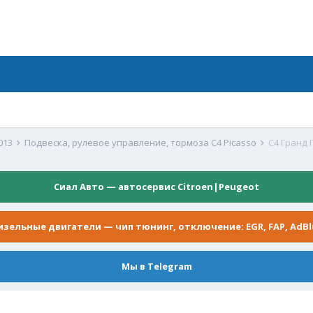
2013
Подвеска, рулевое управление, тормоза C4 Picasso
C4 Гранд 
Сиал Авто — автосервис Citroen|Peugeot
изельные двигатели — чип тюнинг, отключение: EGR, FAP, AdBl
Мы в Telegram