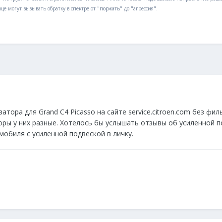
нце могут вызывать обратку в спектре от "поржать" до "агрессия".
атора для Grand C4 Picasso на сайте service.citroen.com без фи
ры у них разные. Хотелось бы услышать отзывы об усиленной по
мобиля с усиленной подвеской в личку.