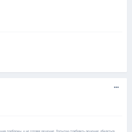
ения проблемы, а не готовое решение. Попытки стребовать решение, обидеться,