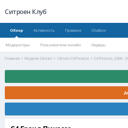
Ситроен Клуб
Обзор
Активность
Правила
Chatbox
Модераторы
Пользователи онлайн
Лидеры
Главная
Модели Citroen
Citroen C4 Picasso
C4 Picasso, 2006 - 
Д