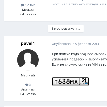
наехать и т.п. в зависимости от погоды на сол
5,2 тыс
Москва
C4 Picasso
8 месяцев спустя...
pavel1
Опубликовано
5 февраля, 2013
При поиске кода родного амортиз
усиленная подвески и амортизато
Если не сложно скиньте VIN авто
Местный
3
Апатиты
C4 Picasso