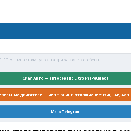
загорелся индикатор CHEC. машина стала туповата при разгоне в особенности на 5 передаче
Сиал Авто — автосервис Citroen|Peugeot
изельные двигатели — чип тюнинг, отключение: EGR, FAP, AdBl
Мы в Telegram