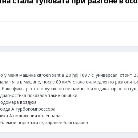
а стала туповата при разгоне в осо
 у меня машина citroen xantia 2.0
hdi
109 л.с. универсал, стоит 
пала тяга в машине, после 80 км/ч стала оч. медленно разгонять
 баке фильтр, стало лучше но не намного и индикатор не потух.,
 диагностика показала такие ошибки:
ходомера воздуха
ноида А турбокомпрессора
чика А положения коленвала
роблемой подскажите, заранее благодарен