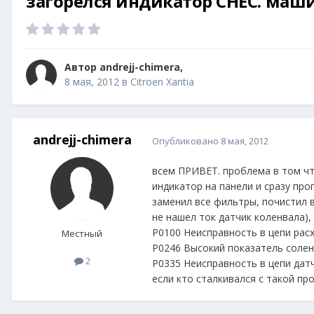
загорелся индикатор CHEC. машин
Автор
andrejj-chimera
,
8 мая, 2012
в
Citroen Xantia
andrejj-chimera
Опубликовано
8 мая, 2012
всем ПРИВЕТ. проблема в том что
индикатор на панели и сразу про
заменил все фильтры, почистил в
не нашел ток датчик коленвала),
P0100 Неисправность в цепи рас
Местный
P0246 Высокий показатель соле
2
P0335 Неисправность в цепи дат
если кто сталкивался с такой п