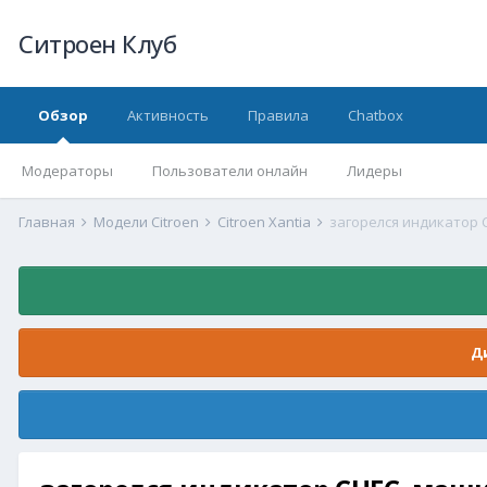
Ситроен Клуб
Обзор
Активность
Правила
Chatbox
Модераторы
Пользователи онлайн
Лидеры
Главная
Модели Citroen
Citroen Xantia
Д