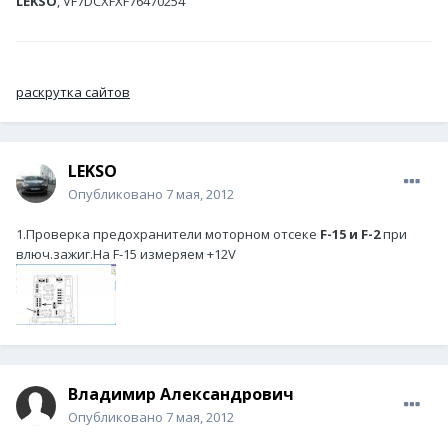
LEKSO
, VF7DCXFXF76470254
раскрутка сайтов
LEKSO
Опубликовано
7 мая, 2012
1.Проверка предохранители моторном отсеке
F-15 и F-2
при
влюч.зажиг.На F-15 измеряем +12V
Владимир Александрович
Опубликовано
7 мая, 2012