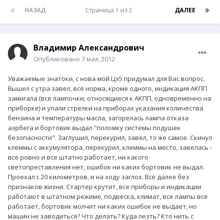
НАЗАД
Страница 1 из 2
ДАЛЕЕ
Владимир Александрович
Опубликовано
7 мая, 2012
Уважаемые знатоки, с нова мой Цэ5 придумал для Вас вопрос.
Вышел с утра завел, всё норма, кроме одного, индикация АКПП
замигала (все лампочки, относящиеся к АКПП, одновременно на
приборке) и упали стрелки на приборах указания количества
бензина и температуры масла, загорелась лампа отказа
аэрбега и бортовик выдал "поломку системы подушек
безопасности". Заглушил, перекурил, завел, то же самое. Скинул
клеммы с аккумулятора, перекурил, клеммы на место, завелась -
все ровно и все штатно работает, ни какого
светопреставления нет, ошибок ни каких бортовик не выдал.
Проехал с 20 километров, и на ходу заглох. Всё далее без
признаков жизни. Стартер крутит, все приборы и индикации
работают в штатном режиме, подвеска, климат, все лампы все
работает, бортовик молчит ни каких ошибок не выдает, но
машин не заводиться? Что делать? Куда лезть? Кто нить с