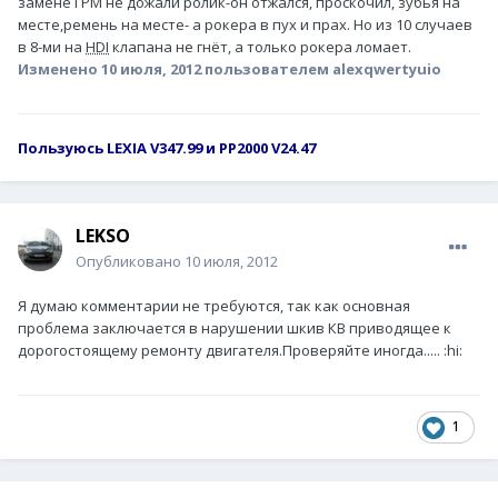
замене ГРМ не дожали ролик-он отжался, проскочил, зубья на
месте,ремень на месте- а рокера в пух и прах. Но из 10 случаев
в 8-ми на
HDI
клапана не гнёт, а только рокера ломает.
Изменено
10 июля, 2012
пользователем alexqwertyuio
Пользуюсь LEXIA V347.99 и PP2000 V24.47
LEKSO
Опубликовано
10 июля, 2012
Я думаю комментарии не требуются, так как основная
проблема заключается в нарушении шкив КВ приводящее к
дорогостоящему ремонту двигателя.Проверяйте иногда..... :hi:
1