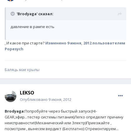
'Brodyaga' сказал:
давление в рампе есть
, И какое при старте?
Изменено
9 июня, 2012
пользователем
Popesych
Баляць мае крылы
LEKSO
Опубликовано
9 июня, 2012
Brodyaga
:Попробуйте через быстрый запуск(НI-
GEAR,эфир...тестер системы питания)Легко определит причину
неисправности!(Механический или Электр)Приезжайте ,
посмотрим , вынесем вердикт (Бесплатно) Отремонтируем...