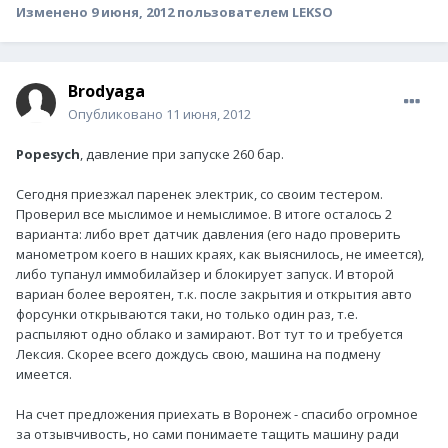
Изменено
9 июня, 2012
пользователем LEKSO
Brodyaga
Опубликовано
11 июня, 2012
Popesych
, давление при запуске 260 бар.
Сегодня приезжал паренек электрик, со своим тестером.
Проверил все мыслимое и немыслимое. В итоге осталось 2
варианта: либо врет датчик давления (его надо проверить
манометром коего в наших краях, как выяснилось, не имеется),
либо тупанул иммобилайзер и блокирует запуск. И второй
вариан более вероятен, т.к. после закрытия и открытия авто
форсунки открываются таки, но только один раз, т.е.
распыляют одно облако и замирают. Вот тут то и требуется
Лексия. Скорее всего дождусь свою, машина на подмену
имеется.
На счет предложения приехать в Воронеж - спасибо огромное
за отзывчивость, но сами понимаете тащить машину ради