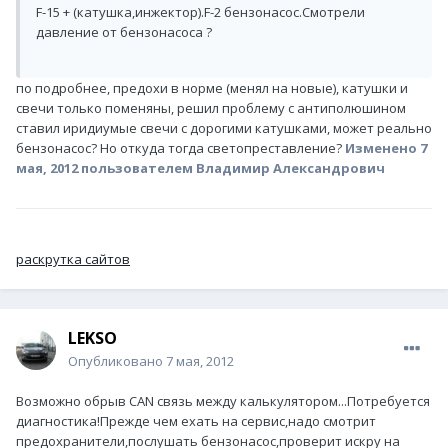
F-15 + (катушка,инжектор).F-2 бензонасос.Смотрели
давление от бензонасоса ?
по подробнее, предохи в норме (менял на новые), катушки и
свечи только поменяны, решил проблему с антиполюшином
ставил иридиумые свечи с дорогими катушками, может реально
бензонасос? Но откуда тогда светопреставление?
Изменено
7
мая, 2012
пользователем Владимир Александрович
раскрутка сайтов
LEKSO
Опубликовано
7 мая, 2012
Возможно обрыв CAN связь между калькулятором...Потребуется
диагностика!Прежде чем ехать на сервис,надо смотрит
предохранители,послушать бензонасос,проверит искру на