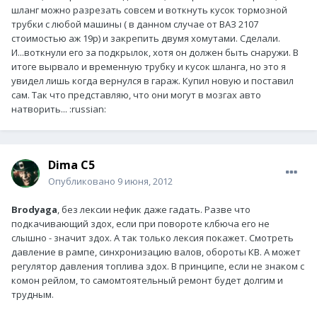
шланг можно разрезать совсем и воткнуть кусок тормозной
трубки с любой машины ( в данном случае от ВАЗ 2107
стоимостью аж 19р) и закрепить двумя хомутами. Сделали.
И...воткнули его за подкрылок, хотя он должен быть снаружи. В
итоге вырвало и временную трубку и кусок шланга, но это я
увидел лишь когда вернулся в гараж. Купил новую и поставил
сам. Так что представляю, что они могут в мозгах авто
натворить... :russian:
Dima C5
Опубликовано
9 июня, 2012
Brodyaga
, без лексии нефик даже гадать. Разве что
подкачивающий здох, если при повороте клбюча его не
слышно - значит здох. А так только лексия покажет. Смотреть
давление в рампе, синхронизацию валов, обороты КВ. А может
регулятор давления топлива здох. В принципе, если не знаком с
комон рейлом, то самомтоятельный ремонт будет долгим и
трудным.