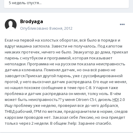
5 недель спустя...
Brodyaga
Опубликовано
8 июня, 2012
Ехал на первой на холостых оборотах, всё было в порядке и
вдруг машина заглохла. Завести не получалось. Под капотом
никаких протечек, ничего не было. Эвакуатор до дома, приехал
парень с ноутбуком и программой, которая показывает
неполадки. Программа не на русском показала неисправность
датчика коленвала. Поменял датчик, но она всё равно не
заводится.Приехал другой парень, уже с руссифицированной
прогой, у него выскочил датчик распредвала. Его еще не менял,
но нашел похожее сообщение в теме про С-8. У парня таже
проблема и датчик распредвала он менял, толку ноль. В чём
может быть неисправность?? у меня Citroen C5-I, дизель
HDI
2.0
Ищу проблему уже неделю, проверил все до чего добрался,
ТНВД рабочий, ГРМ по меткам, предохранители в норме, следов
каррозии проводов нет. Заказал себе Лексию, но она приедет
только через 2 недели. В общем :help: Заранее спасибо.