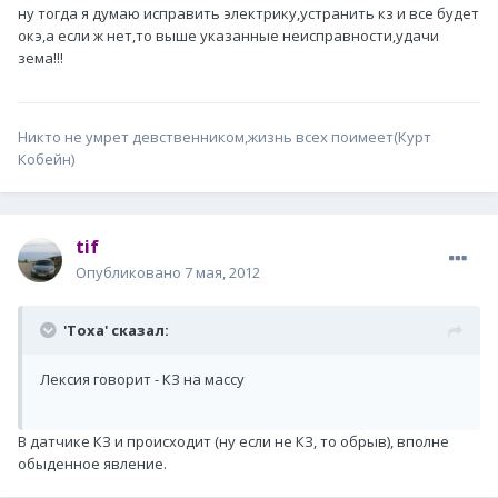
ну тогда я думаю исправить электрику,устранить кз и все будет
окэ,а если ж нет,то выше указанные неисправности,удачи
зема!!!
Никто не умрет девственником,жизнь всех поимеет(Курт
Кобейн)
tif
Опубликовано
7 мая, 2012
'Toxa' сказал:
Лексия говорит - КЗ на массу
В датчике КЗ и происходит (ну если не КЗ, то обрыв), вполне
обыденное явление.