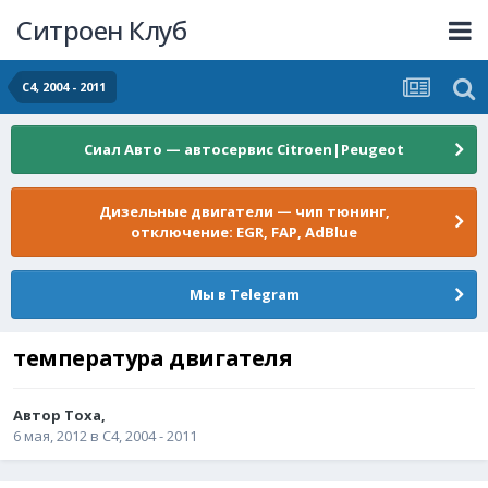
Ситроен Клуб
С4, 2004 - 2011
Сиал Авто — автосервис Citroen|Peugeot
Дизельные двигатели — чип тюнинг,
отключение: EGR, FAP, AdBlue
Мы в Telegram
температура двигателя
Автор
Toxa
,
6 мая, 2012
в
С4, 2004 - 2011