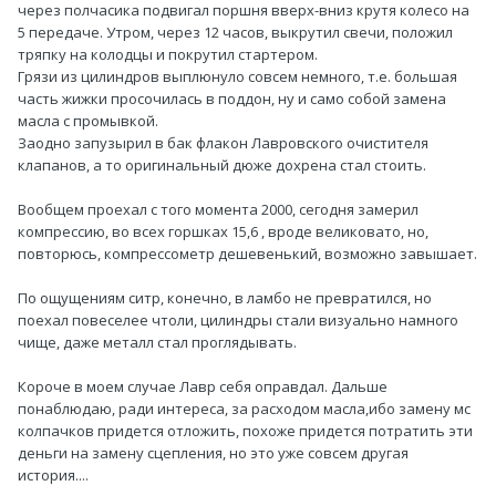
через полчасика подвигал поршня вверх-вниз крутя колесо на
5 передаче. Утром, через 12 часов, выкрутил свечи, положил
тряпку на колодцы и покрутил стартером.
Грязи из цилиндров выплюнуло совсем немного, т.е. большая
часть жижки просочилась в поддон, ну и само собой замена
масла с промывкой.
Заодно запузырил в бак флакон Лавровского очистителя
клапанов, а то оригинальный дюже дохрена стал стоить.
Вообщем проехал с того момента 2000, сегодня замерил
компрессию, во всех горшках 15,6 , вроде великовато, но,
повторюсь, компрессометр дешевенький, возможно завышает.
По ощущениям ситр, конечно, в ламбо не превратился, но
поехал повеселее чтоли, цилиндры стали визуально намного
чище, даже металл стал проглядывать.
Короче в моем случае Лавр себя оправдал. Дальше
понаблюдаю, ради интереса, за расходом масла,ибо замену мс
колпачков придется отложить, похоже придется потратить эти
деньги на замену сцепления, но это уже совсем другая
история....