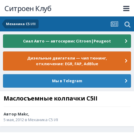
Ситроен Клуб
Механика C5 I/II
Сиал Авто — автосервис Citroen|Peugeot
Дизельные двигатели — чип тюнинг,
отключение: EGR, FAP, AdBlue
Мы в Telegram
Маслосъемные колпачки C5II
Автор
Makc
,
5 мая, 2012
в
Механика C5 I/II