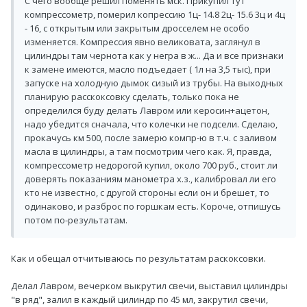
С чего вообще решил поменять мск. Прикупил тут
компрессометр, померил копрессию 1ц- 14.8 2ц- 15.6 3ц и 4ц
- 16, с открытым или закрытым дросселем не особо
изменяется. Компрессия явно великовата, заглянул в
цилиндры там чернота как у негра в ж... Да и все признаки
к замене имеются, масло подъедает ( 1л на 3,5 тыс), при
запуске на холодную дымок сизый из трубы. На выходных
планирую расскоксовку сделать, только пока не
определился буду делать Лавром или керосин+ацетон,
надо убедится сначала, что колечки не подсели. Сделаю,
прокачусь км 500, после замерю компр-ю в т.ч. с заливом
масла в цилиндры, а там посмотрим чего как. Я, правда,
компрессометр недорогой купил, около 700 руб., стоит ли
доверять показаниям манометра х.з., калибровал ли его
кто не известно, с другой стороны если он и брешет, то
одинаково, и разброс по горшкам есть. Короче, отпишусь
потом по-результатам.
Как и обещал отчитываюсь по результатам раскоксовки.
Делал Лавром, вечерком выкрутил свечи, выставил цилиндры
"в ряд", залил в каждый цилиндр по 45 мл, закрутил свечи,