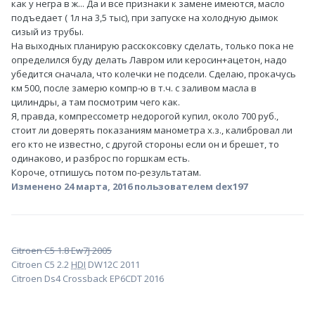
как у негра в ж... Да и все признаки к замене имеются, масло
подъедает ( 1л на 3,5 тыс), при запуске на холодную дымок
сизый из трубы.
На выходных планирую расскоксовку сделать, только пока не
определился буду делать Лавром или керосин+ацетон, надо
убедится сначала, что колечки не подсели. Сделаю, прокачусь
км 500, после замерю компр-ю в т.ч. с заливом масла в
цилиндры, а там посмотрим чего как.
Я, правда, компрессометр недорогой купил, около 700 руб.,
стоит ли доверять показаниям манометра х.з., калибровал ли
его кто не известно, с другой стороны если он и брешет, то
одинаково, и разброс по горшкам есть.
Короче, отпишусь потом по-результатам.
Изменено
24 марта, 2016
пользователем dex197
Citroen C5 1.8 Ew7J 2005
Citroen C5 2.2
HDI
DW12C 2011
Citroen Ds4 Crossback EP6CDT 2016