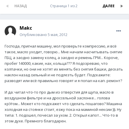
НАЗАД
Страница 1 из 2
ДАЛЕЕ
Makc
Опубликовано
5 мая, 2012
Господа, пригнал машину, мол проверьте компрессию, и всё
такое, масло уходит, говорю... Мне начали насчитывать снятие
ГБЦ, а заодно замену колец, а заодно и ремень ГРМ... Короче,
пробег 140000, какие, нах, кольца??? Я подозреваю, что
колпачки, но они не хотят их менять без снятия башки, дескать
наклон назад сильный и не подлезть будет. Подскажите:
разводят или всё правильно говорят и я попал на кап. ремонт?
И да: читал что-то про дым из отверстия для щупа, масло в
воздушном фильтре и на дроссельной заслонке... голова
крУгом... Может кто подскажет что сделать пошагово? Машина
холодная на стоянке стоит, езжу пока на маминой нексии ))). Ну
типа: 1. подошел, почесал за ухом. 2. Открыл капот... Что-то в
этом духе. Премного благодарен.