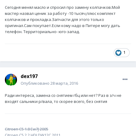
Сегодня менял масло и спросил про замену колпачков.Мой
мастер назвал ценик за работу -10 тысяч,плюс комплект
колпачков и прокладка.Запчасти для этого только
оригинал.Сам покупает.Если кому надо в Питере могу дать
телефон. Территориально- юго-запад.
1
dex197
Опубликовано
28 марта, 2016
Ради интереса, замена со снятием гбц или нет? Раз в з/ч не
входят сальники р/вала, то скорее всего, без снятия
Citroen C5 1.8 Ew7J 2005
Citroen C5 2.2
HDI
DW12C 2011