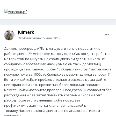
julmark
Опубликовано
5 мая, 2012
Движок перегревали?Есть ли шумы и явные недостатки в
работе двигла?У меня тоже масло уходит.Сам когда-то работал
мотористом по жигулям.Со своим движком делать ничего не
собираюсь-работает как часы.Думаю он так и до 500 тыщ
проходит,а там...сейчас пробег 137.Одну канистру 4 литра масла
покупаю пока за 1000руб.Сколько за ремонт движка запросят?
Вот и считайте.Если проблема только в расходе масла-дайте
неисправности хоть проявиться более явно.Как вариант-
можете найти моториста,проверенного,который согласится без
рассуждений и без затей поменять колпачки.Скорей всего
расход после этого уменьшится.Не помешает
профилактическая чистка клапанов присадкой к
топливу.Насчет наклона двигателя-по аналогии с плохим
танцором...