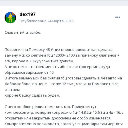
dex197
Опубликовано
24 марта, 2016
Славентий спасибо.
Позвонил на Поморку 48.У них вполне адекватная цена за
замену мск со снятием гбц 12000+ 2100 за притирку клапанов +
з/ч, короче в 20-ку уложиться должен.
А не хотел со снятием менять ибо все ситросервисы куда
обращался заряжали от 40.
В итоге замену мск без снятия гбц готовы сделать в Левавто на
Добролюбова, по цене.....те же 12 тыс., что и на Поморке но со
снятием.
Короче башку сдирать будем.
С чего вообще решил поменять мск. Прикупил тут
компрессометр, померил копрессию 1ц- 14.8 2ц- 15.6 3ц и 4ц - 16, с
открытым или закрытым дросселем не особо изменяется.
Компрессия явно великовата, заглянул в цилиндры там чернота