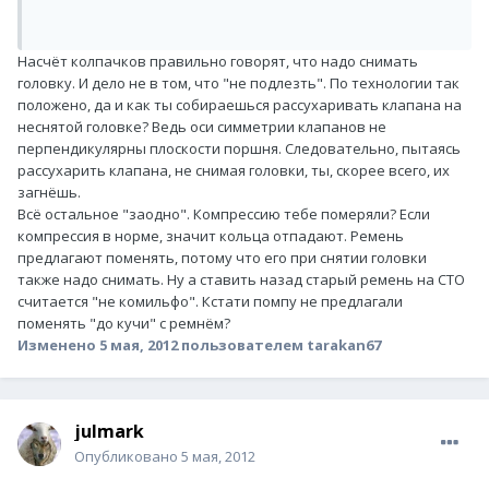
Насчёт колпачков правильно говорят, что надо снимать
головку. И дело не в том, что "не подлезть". По технологии так
положено, да и как ты собираешься рассухаривать клапана на
неснятой головке? Ведь оси симметрии клапанов не
перпендикулярны плоскости поршня. Следовательно, пытаясь
рассухарить клапана, не снимая головки, ты, скорее всего, их
загнёшь.
Всё остальное "заодно". Компрессию тебе померяли? Если
компрессия в норме, значит кольца отпадают. Ремень
предлагают поменять, потому что его при снятии головки
также надо снимать. Ну а ставить назад старый ремень на СТО
считается "не комильфо". Кстати помпу не предлагали
поменять "до кучи" с ремнём?
Изменено
5 мая, 2012
пользователем tarakan67
julmark
Опубликовано
5 мая, 2012