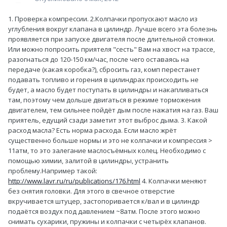
1. Проверка компрессии. 2.Колпачки пропускают масло из
углубления вокруг клапана в цилиндр. Лучше всего эта болезнь
проявляется при запуске двигателя после длительной стоянки.
Или можно попросить приятеля "сесть" Вам на хвост на трассе,
разогнаться до 120-150 км/час, после чего оставаясь на
передаче (какая коробка?), сбросить газ, комп перестанет
подавать топливо и горения в цилиндрах происходить не
будет, а масло будет поступать в цилиндры и накапливаться
там, поэтому чем дольше двигаться в режиме торможения
двигателем, тем сильнее пойдёт дым после нажатия на газ. Ваш
приятель, едущий сзади заметит этот выброс дыма. 3. Какой
расход масла? Есть норма расхода. Если масло жрёт
существенно больше нормы и это не колпачки и компрессия >
11атм, то это залегание маслосъёмных колец. Необходимо с
помощью химии, залитой в цилиндры, устранить
проблему.Например такой:
http://www.lavr.ru/ru/publications/176.html
4. Колпачки меняют
без снятия головки. Для этого в свечное отверстие
вкручивается штуцер, застопоривается к/вал и в цилиндр
подаётся воздух под давлением ~8атм. После этого можно
снимать сухарики, пружины и колпачки с четырёх клапанов.