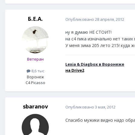
Б.Е.А.
Опубликовано
28 апреля, 2012
ну я думаю НЕ СТОИТ!
на с4 пика изначально нет таких 
У меня зима 205 лето 215! куда ж
Ветеран
Lexia & Diagbox в Воронеже
н
а Drive2
8,6 тыс
Воронеж
C4 Picasso
sbaranov
Опубликовано
3 мая, 2012
Спасибо мужики видно надо обращ