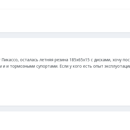
 Пикассо, осталась летняя резина 185х65х15 с дисками, хочу по
и и тормозными супортами. Если у кого есть опыт эксплуотации р