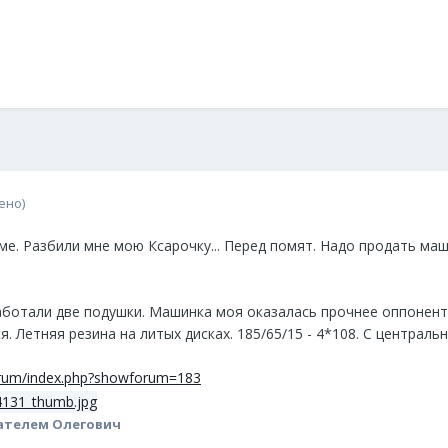
ено)
ме. Разбили мне мою Ксарочку... Перед помят. Надо продать маш
аботали две подушки. Машинка моя оказалась прочнее оппонент
я. Летняя резина на литых дисках. 185/65/15 - 4*108. С централ
/forum/index.php?showforum=183
ателем Олегович