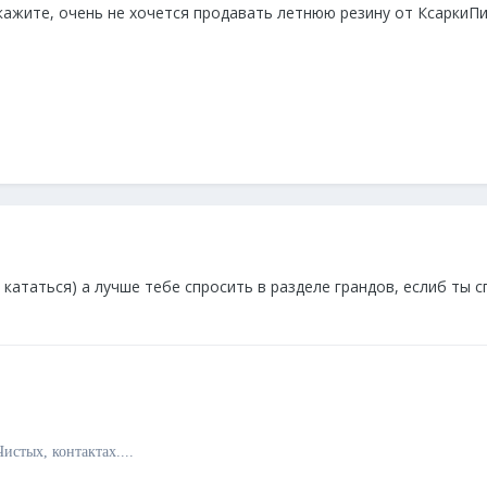
ажите, очень не хочется продавать летнюю резину от КсаркиПик
е кататься) а лучше тебе спросить в разделе грандов, еслиб ты с
истых, контактах....