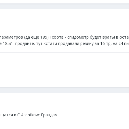
параметров (да еще 185) ! соотв - спидометр будет врать! в ост
е 185? - продайте. тут кстати продавали резину за 16 тр, на с4 п
атся к С 4 :dntknw: Грандам.