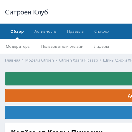
Ситроен Клуб
Обзор
Активность
Правила
Chatbox
Модераторы
Пользователи онлайн
Лидеры
Главная
Модели Citroen
Citroen Xsara Picasso
Шины/диски X
Д