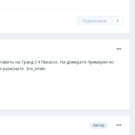
Подписчики
0
ставить на Гранд С4 Пикассо. На домкрате примерял но
азясните. :tnx_smile:
Автор