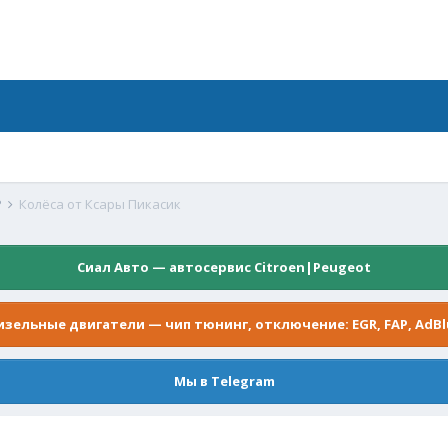
P
Колёса от Ксары Пикасик
Сиал Авто — автосервис Citroen|Peugeot
изельные двигатели — чип тюнинг, отключение: EGR, FAP, AdBl
Мы в Telegram