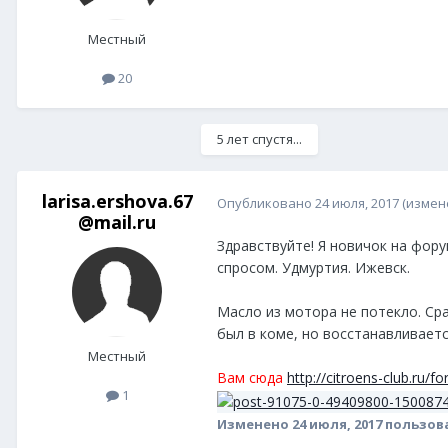
Местный
20
5 лет спустя...
larisa.ershova.67
Опубликовано
24 июля, 2017
(измен
@mail.ru
Здравствуйте! Я новичок на фору
спросом. Удмуртия. Ижевск.
Масло из мотора не потекло. Ср
был в коме, но восстанавливаетс
Местный
Вам сюда
http://citroens-club.ru
1
Изменено
24 июля, 2017
пользов