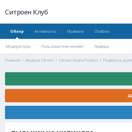
Ситроен Клуб
Обзор
Активность
Правила
Chatbox
Модераторы
Пользователи онлайн
Лидеры
Главная
Модели Citroen
Citroen Xsara Picasso
Подвеска, рул
Д