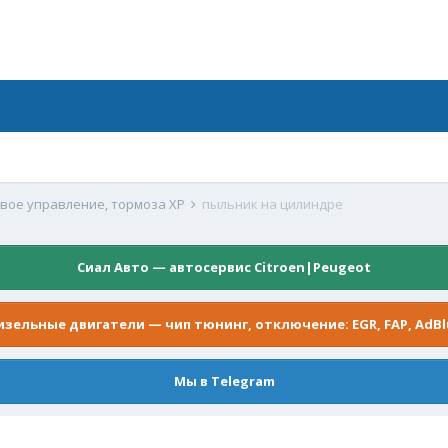
евое управление, тормоза XP
пыльник на цилиндре
Сиал Авто — автосервис Citroen|Peugeot
изельные двигатели — чип тюнинг, отключение: EGR, FAP, AdBl
Мы в Telegram