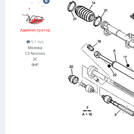
Администратор
5,1 тыс
Москва
C3 Aircross
2C
9HP