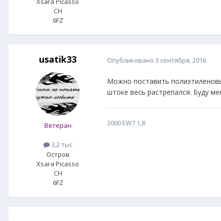
Xsara Picasso
CH
6FZ
usatik33
Опубликовано
3 сентября, 2016
Можно поставить полиэтиленовый
штоке весь растрепался. Буду мен
2000 EW7 1,8
Ветеран
3,2 тыс
Остров
Xsara Picasso
CH
6FZ