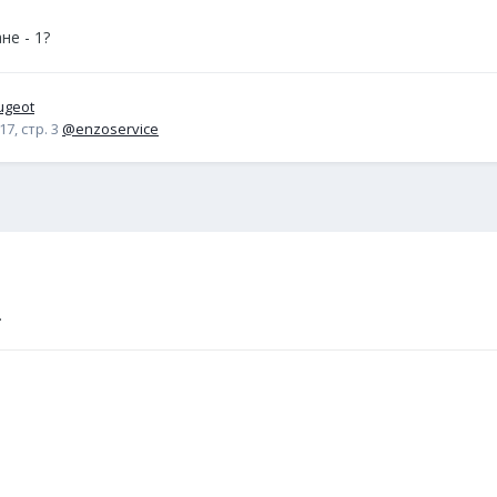
не - 1?
ugeot
7, стр. 3
@enzoservice
.