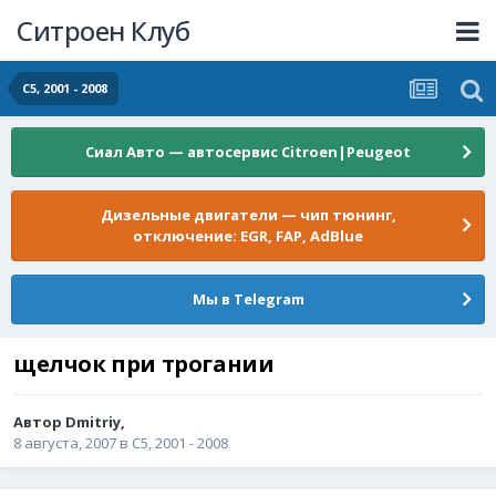
Ситроен Клуб
С5, 2001 - 2008
Сиал Авто — автосервис Citroen|Peugeot
Дизельные двигатели — чип тюнинг,
отключение: EGR, FAP, AdBlue
Мы в Telegram
щелчок при трогании
Автор
Dmitriy
,
8 августа, 2007
в
С5, 2001 - 2008