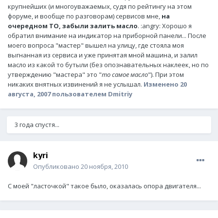
крупнейших (и многоуважаемых, судя по рейтингу на этом
форуме, и вообще по разговорам) сервисов мне,
на
очередном ТО, забыли залить масло
. :angry: Хорошо я
обратил внимание на индикатор на приборной панели... После
моего вопроса "мастер" вышел на улицу, где стояла моя
выгнанная из сервиса и уже принятая мной машина, и залил
масло из какой то бутыли (без опознавательных наклеек, но по
утверждению "мастера" это "
то самое масло
"). При этом
никаких внятных извинений я не услышал.
Изменено
20
августа, 2007
пользователем Dmitriy
3 года спустя...
kyri
Опубликовано
20 ноября, 2010
С моей "ласточкой" такое было, оказалась опора двигателя...