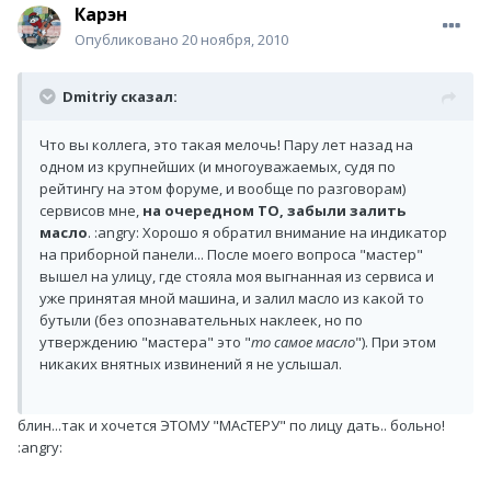
Карэн
Опубликовано
20 ноября, 2010
Dmitriy сказал:
Что вы коллега, это такая мелочь! Пару лет назад на
одном из крупнейших (и многоуважаемых, судя по
рейтингу на этом форуме, и вообще по разговорам)
сервисов мне,
на очередном ТО, забыли залить
масло
. :angry: Хорошо я обратил внимание на индикатор
на приборной панели... После моего вопроса "мастер"
вышел на улицу, где стояла моя выгнанная из сервиса и
уже принятая мной машина, и залил масло из какой то
бутыли (без опознавательных наклеек, но по
утверждению "мастера" это "
то самое масло
"). При этом
никаких внятных извинений я не услышал.
блин...так и хочется ЭТОМУ "МАсТЕРУ" по лицу дать.. больно!
:angry: