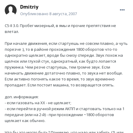
Dmitriy
Опубликовано
8 августа, 2007
С5-II 3.0. Пробег мизерный, в ямы и прочие препятствия не
влетал.
При начале движения, если стартуешь не совсем плавно, а чуть
порезче :), то в районе прохождения 1800 оборотов что-то
однократно щелкает, вроде бы снизу спереди. Звук похож на
щелчок или глухой стук, однократный, как будто лопается
пружинка. Чем резче стартуешь, тем громче звук. Если
начинать движение дотаточно плавно, то звука нет вообще.
Если активно погонять какое то время, то звук временно
пропадает. Если постоит машина, то возвращется опять.
доп. информация:
- если газовать на ХХ - не щелкает;
- если перейти в ручной режим АКПП и стартовать только на 1
передаче (или на 2-й) - при прохождении ~1800 оборотов
щелкает как обычно.
Что бы это могло быть? Понимаю, что надо или забить (?), или