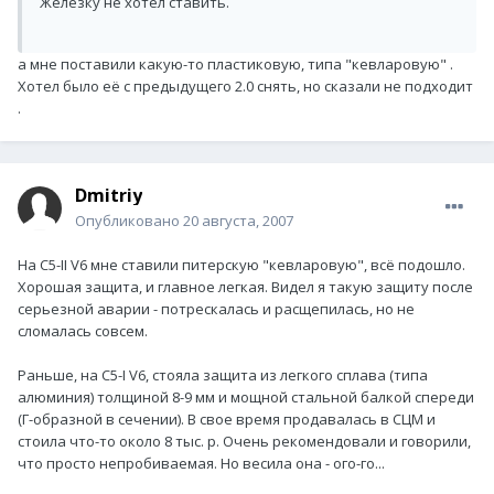
Железку не хотел ставить.
а мне поставили какую-то пластиковую, типа "кевларовую" .
Хотел было её с предыдущего 2.0 снять, но сказали не подходит
.
Dmitriy
Опубликовано
20 августа, 2007
На С5-II V6 мне ставили питерскую "кевларовую", всё подошло.
Хорошая защита, и главное легкая. Видел я такую защиту после
серьезной аварии - потрескалась и расщепилась, но не
сломалась совсем.
Раньше, на С5-I V6, стояла защита из легкого сплава (типа
алюминия) толщиной 8-9 мм и мощной стальной балкой спереди
(Г-образной в сечении). В свое время продавалась в СЦМ и
стоила что-то около 8 тыс. р. Очень рекомендовали и говорили,
что просто непробиваемая. Но весила она - ого-го...