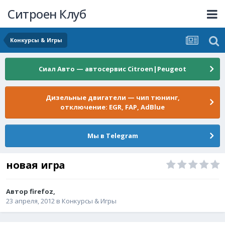
Ситроен Клуб
Конкурсы & Игры
Сиал Авто — автосервис Citroen|Peugeot
Дизельные двигатели — чип тюнинг,
отключение: EGR, FAP, AdBlue
Мы в Telegram
новая игра
Автор
firefoz
,
23 апреля, 2012
в
Конкурсы & Игры