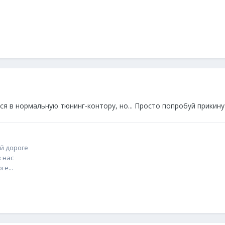
ся в нормальную тюнинг-контору, но... Просто попробуй прикин
й дороге
 нас
е...