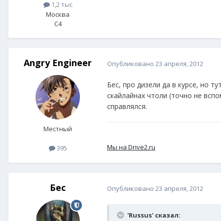
1,2 тыс
Москва
C4
Angry Engineer
Опубликовано
23 апреля, 2012
Бес, про дизели да в курсе, но 
скайлайнах чтоли (точно не всп
справлялся.
Местный
Мы на Drive2.ru
395
Бес
Опубликовано
23 апреля, 2012
'Russus' сказал: