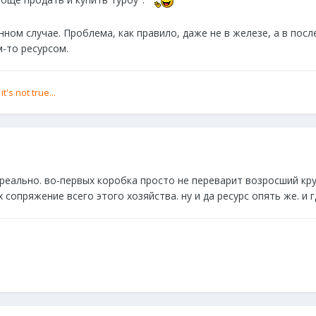
роще продать и купить турбу".
данном случае. Проблема, как правило, даже не в железе, а в по
м-то ресурсом.
's not true...
еально. во-первых коробка просто не переварит возросший кру
 сопряжение всего этого хозяйства. ну и да ресурс опять же. и 