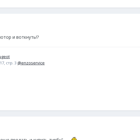
отор и воткнуть!?
ugeot
7, стр. 3
@enzoservice