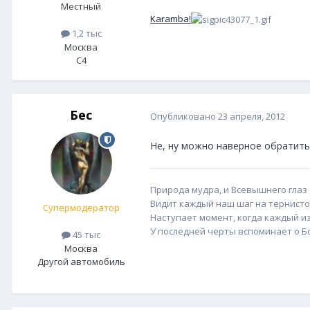
Местный
Karamba!
1,2 тыс
Москва
C4
Бес
Опубликовано
23 апреля, 2012
Не, ну можно наверное обратить
Природа мудра, и Всевышнего глаз
Видит каждый наш шаг на тернисто
Супермодератор
Наступает момент, когда каждый из
У последней черты вспоминает о Бог
45 тыс
Москва
Другой автомобиль