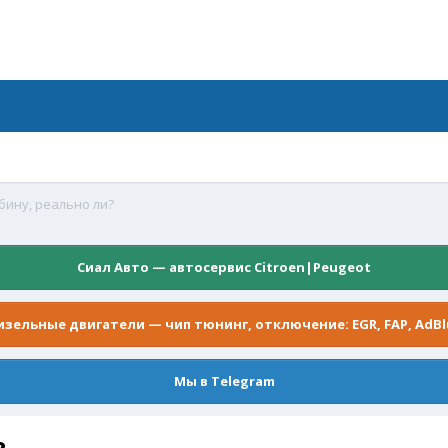
бину, реально ли?
Сиал Авто — автосервис Citroen|Peugeot
изельные двигатели — чип тюнинг, отключение: EGR, FAP, AdBl
Мы в Telegram