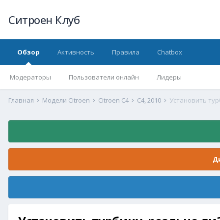
Ситроен Клуб
Обзор
Активность
Правила
Chatbox
Модераторы
Пользователи онлайн
Лидеры
Главная
Модели Citroen
Citroen C4
C4, 2010
Установить тур
Д