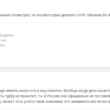
вильно посмотрел, но на некоторых дизелях стоИт обычная БЕ-4.
й дороге
 нас
е...
адо менять мозги это и ежу понятно. Вообще когда дело касает
ть турбу не прокатит, т.к. в Россию они официально не поставля
ь, может есть у кого такие знакомые, кто занимался или читал