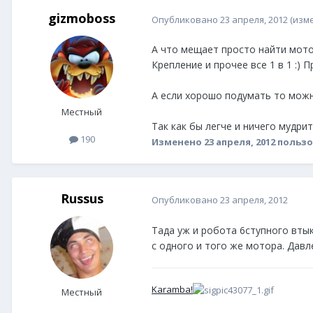
gizmoboss
Опубликовано
23 апреля, 2012
(изм
А что мещает просто найти мотор
Крепление и прочее все 1 в 1 :) 
А если хорошо подумать то можно
Местный
Так как бы легче и ничего мудрит
190
Изменено
23 апреля, 2012
пользо
Russus
Опубликовано
23 апреля, 2012
Тада уж и робота 6ступного втыкат
с одного и того же мотора. Дав
Karamba!
Местный