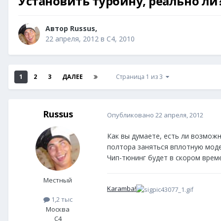
Установить турбину, реально ли
Автор
Russus
,
22 апреля, 2012
в
C4, 2010
1
2
3
ДАЛЕЕ
Страница 1 из 3
Russus
Опубликовано
22 апреля, 2012
Как вы думаете, есть ли возможн
полтора заняться вплотную моде
Чип-тюнинг будет в скором време
Местный
Karamba!
1,2 тыс
Москва
C4