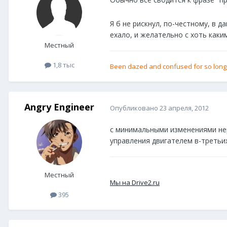
Обычно все сводится к фразе "п
Я б не рискнул, по-честному, в 
ехало, и желательно с хоть каки
Местный
1,8 тыс
Been dazed and confused for so long it
Angry Engineer
Опубликовано
23 апреля, 2012
с минимальными изменениями нер
управления двигателем в-третьих
Местный
Мы на Drive2.ru
395