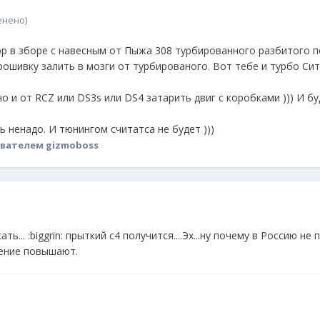
енено)
 в зборе с навесным от Пыжа 308 турбированного разбитого по 
Прошивку залить в мозги от турбированого. Вот тебе и турбо Ситр
 и от RCZ или DS3s или DS4 затарить двиг с коробками ))) И буд
ь ненадо. И тюнингом считатса не будет )))
вателем gizmoboss
ь... :biggrin: прыткий с4 получится....Эх...ну почему в Россию н
ление повышают.