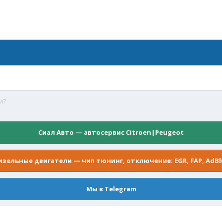
и?
Сиал Авто — автосервис Citroen|Peugeot
изельные двигатели — чип тюнинг, отключение: EGR, FAP, AdBl
Мы в Telegram