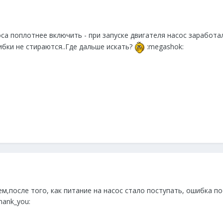
са поплотнее включить - при запуске двигателя насос заработа
бки не стираются..Где дальше искать?
:megashok:
,после того, как питание на насос стало поступать, ошибка пос
hank_you: