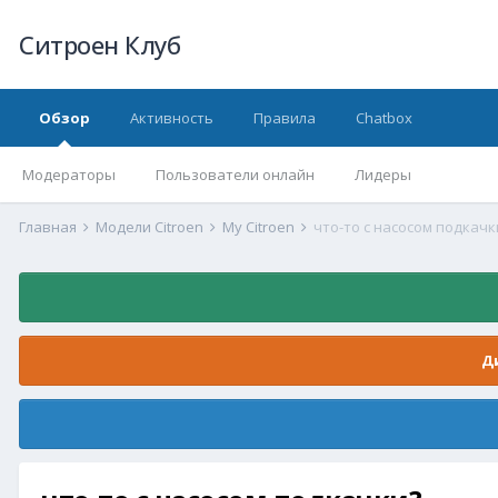
Ситроен Клуб
Обзор
Активность
Правила
Chatbox
Модераторы
Пользователи онлайн
Лидеры
Главная
Модели Citroen
My Citroen
что-то с насосом подкачк
Д