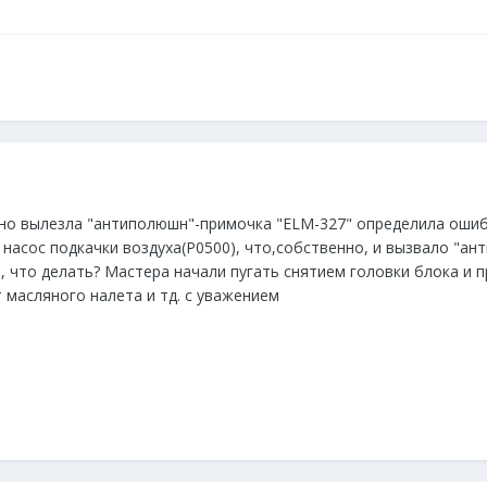
но вылезла "антиполюшн"-примочка "ELM-327" определила ошибк
насос подкачки воздуха(Р0500), что,собственно, и вызвало "ан
 что делать? Мастера начали пугать снятием головки блока и 
 масляного налета и тд. с уважением