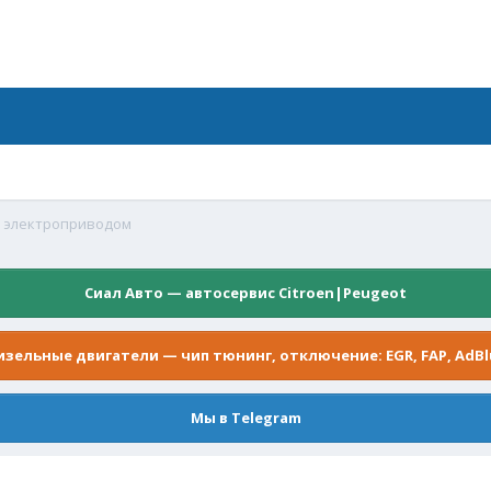
с электроприводом
Сиал Авто — автосервис Citroen|Peugeot
изельные двигатели — чип тюнинг, отключение: EGR, FAP, AdBl
Мы в Telegram