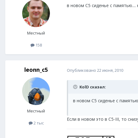
в новом С5 сиденье с памятью...
Местный
158
leonn_c5
Опубликовано
22 июня, 2010
KolD сказал:
в новом С5 сиденье с памятью
Местный
Если в новом это в C5-III, то сн
2 тыс