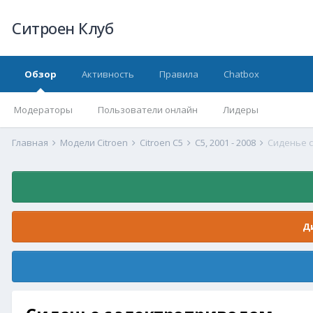
Ситроен Клуб
Обзор
Активность
Правила
Chatbox
Модераторы
Пользователи онлайн
Лидеры
Главная
Модели Citroen
Citroen C5
С5, 2001 - 2008
Сиденье 
Д