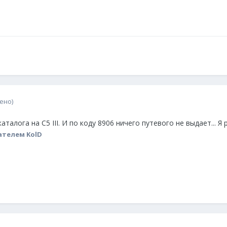
ено)
аталога на С5 III. И по коду 8906 ничего путевого не выдает... Я
ателем KolD