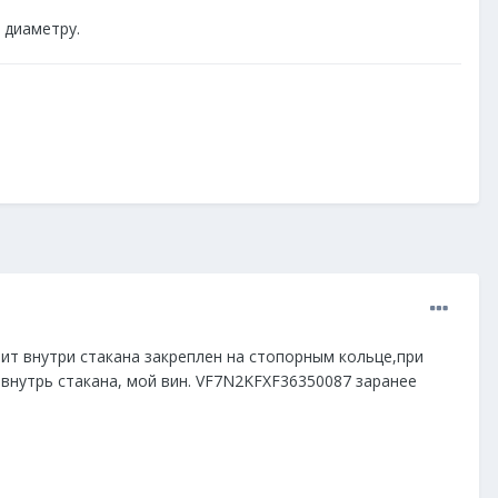
 диаметру.
оит внутри стакана закреплен на стопорным кольце,при
 внутрь стакана, мой вин. VF7N2KFXF36350087 заранее