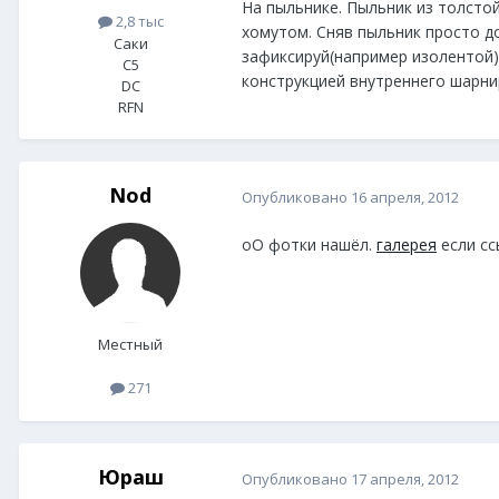
На пыльнике. Пыльник из толстой
2,8 тыс
хомутом. Сняв пыльник просто д
Саки
зафиксируй(например изолентой) 
C5
конструкцией внутреннего шарни
DC
RFN
Nod
Опубликовано
16 апреля, 2012
оО фотки нашёл.
галерея
если сс
Местный
271
Юраш
Опубликовано
17 апреля, 2012