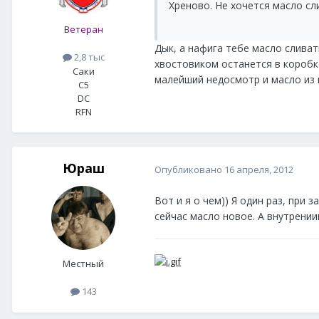
Хреново. Не хочется масло сли
Ветеран
Дык, а нафига тебе масло сливат
2,8 тыс
хвостовиком останется в коробке
Саки
малейший недосмотр и масло из 
C5
DC
RFN
Юраш
Опубликовано
16 апреля, 2012
Вот и я о чем)) Я один раз, при
сейчас масло новое. А внутрени
Местный
143