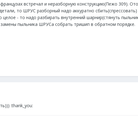
а французах встречал и неразборную конструкцию(Пежо 309). Ото
 детали, то ШРУС разборный надо аккуратно сбить(спрессовать)
о целое - то надо разбирать внутренний шарнир(стянуть пыльни
е замены пыльника ШРУСа собрать тришип в обратном порядке.
ь))) :thank_you: