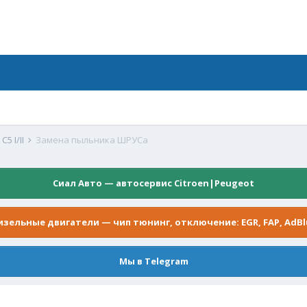
5 I/II
Замена пыльника ШРУСа
Сиал Авто — автосервис Citroen|Peugeot
изельные двигатели — чип тюнинг, отключение: EGR, FAP, AdBl
Мы в Telegram