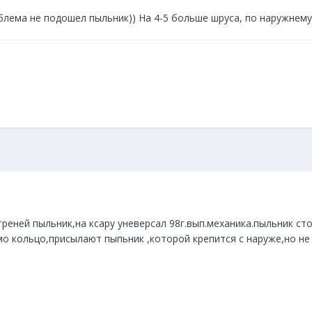
блема не подошел пыльник)) На 4-5 больше шруса, по наружнему
реней пыльник,на ксару уневерсал 98г.вып.механика.пыльник ст
мо кольцо,присылают пыпьник ,которой крепится с наруже,но не