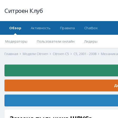
Ситроен Клуб
Обзор
Активность
Правила
Chatbox
Модераторы
Пользователи онлайн
Лидеры
Главная
Модели Citroen
Citroen C5
С5, 2001 - 2008
Механика C
Д