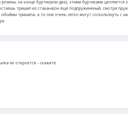
 резины, на конце буртик(или два), этими буртиками цепляется з
остаёшь тришип из стакана(он ещё подпружиненый, смотри пружи
обоймы тришипа, а то они очень легко могут соскользнуть с ши
ра
ылка не откроется - скажите.