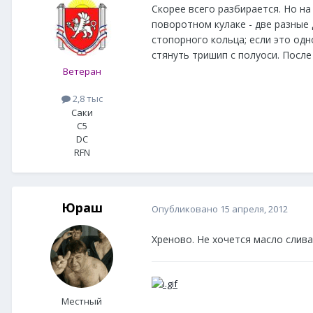
Скорее всего разбирается. Но н
поворотном кулаке - две разные
стопорного кольца; если это одн
стянуть тришип с полуоси. Посл
Ветеран
2,8 тыс
Саки
C5
DC
RFN
Юраш
Опубликовано
15 апреля, 2012
Хреново. Не хочется масло сливат
Местный