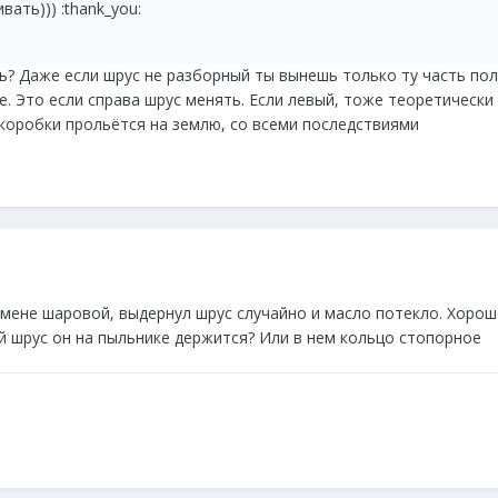
вать))) :thank_you:
ь? Даже если шрус не разборный ты вынешь только ту часть пол
. Это если справа шрус менять. Если левый, тоже теоретически 
коробки прольётся на землю, со всеми последствиями
 замене шаровой, выдернул шрус случайно и масло потекло. Хоро
ий шрус он на пыльнике держится? Или в нем кольцо стопорное