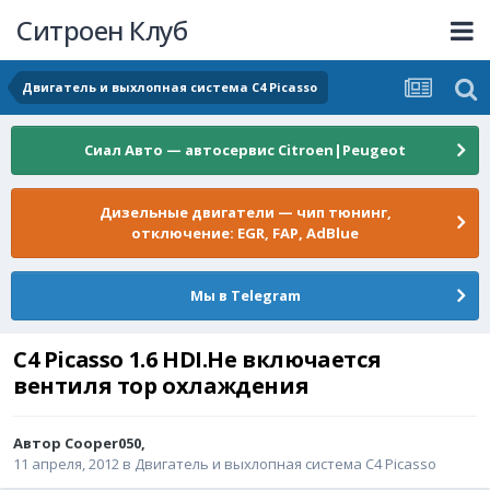
Ситроен Клуб
Двигатель и выхлопная система C4 Picasso
Сиал Авто — автосервис Citroen|Peugeot
Дизельные двигатели — чип тюнинг,
отключение: EGR, FAP, AdBlue
Мы в Telegram
С4 Picasso 1.6 HDI.Не включается
вентиля тор охлаждения
Автор
Cooper050
,
11 апреля, 2012
в
Двигатель и выхлопная система C4 Picasso