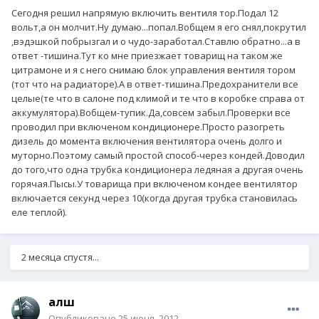
Сегодня решил напрямую включить вентиля тор.Подал 12
вольт,а он молчит.Ну думаю...попал.Вобщем я его снял,покрутил
,вэдэшкой побрызгал и о чудо-заработал.Ставлю обратно...а в
ответ -тишина.Тут ко мне приезжает товарищ на таком же
цитрамоне и я с него снимаю блок управления вентиля тором
(тот что на радиаторе).А в ответ-тишина.Предохранители все
целые(те что в салоне под климой и те что в коробке справа от
аккумулятора).Вобщем-тупик.Да,совсем забыл.Проверки все
проводил при включеном кондиционере.Просто разогреть
дизель до момента включения вентилятора очень долго и
муторно.Поэтому самый простой способ-через кондей.Доводил
до того,что одна трубка кондиционера ледяная а другая очень
горячая.Пысы.У товарища при включеном кондее вентилятор
включается секунд через 10(когда другая трубка становилась
еле теплой).
2 месяца спустя...
алш
Опубликовано
25 июня, 2012