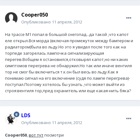
Cooper050
Опубликовано
11 апреля, 2012
На трассе М1 попал в большой снегопад...да такой ,что капот
еле открыл.Вся морда (включая промежуток между бампером и
радиатором)была во льду.Но это я увидел после того как на
торпеде загорелась лампочка сигнализирующая
перегев.Вобщем я остановился,отковырял капот,но ни каких
симптомов перегрева не обнаружил.Но так или иначе вентиля
тор не смог бы включиться т.к.он был весь во льду.Как я
понимаю сигнал на его включение (судя по лампе перегрева)-
поступал.Поэтому хотелось бы узнать ,что может выйти из
строя:вентиля тор,пред охранитель или еще какая-нить бяка?
LDS
Опубликовано
11 апреля, 2012
Cooper050
,
вот тут
посмотри