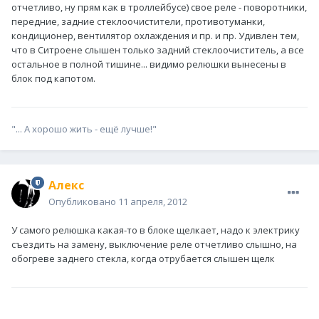
отчетливо, ну прям как в троллейбусе) свое реле - поворотники,
передние, задние стеклоочистители, противотуманки,
кондиционер, вентилятор охлаждения и пр. и пр. Удивлен тем,
что в Ситроене слышен только задний стеклоочиститель, а все
остальное в полной тишине... видимо релюшки вынесены в
блок под капотом.
"... А хорошо жить - ещё лучше!"
Алeкс
Опубликовано
11 апреля, 2012
У самого релюшка какая-то в блоке щелкает, надо к электрику
съездить на замену, выключение реле отчетливо слышно, на
обогреве заднего стекла, когда отрубается слышен щелк