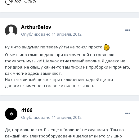
ArthurBelov
Опубликовано
11 апреля, 2012
ну я что выдумал по твоему? ты не понял просто
Отчетливо слышно даже при включенной на среднюю
громкость музыки! Щелчок отчетливый вполне. Я далеко не
придира, не слышу какие-то там писки из приборки и прочего,
как многие здесь замечают.
Но отчетливый щелчок при включении задней щетки
доносится именно в салоне и очень слышен.
4166
Опубликовано
11 апреля, 2012
Да, нормально это. Вы еще в "калине" не слушали :) . Там на
каждый чих электрооборудования щелкает (и это слышно