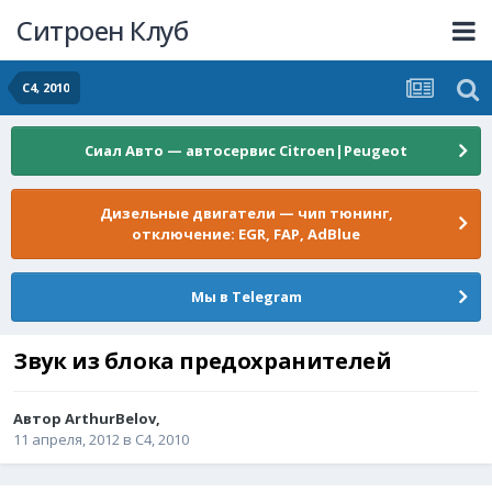
Ситроен Клуб
C4, 2010
Сиал Авто — автосервис Citroen|Peugeot
Дизельные двигатели — чип тюнинг,
отключение: EGR, FAP, AdBlue
Мы в Telegram
Звук из блока предохранителей
Автор
ArthurBelov
,
11 апреля, 2012
в
C4, 2010