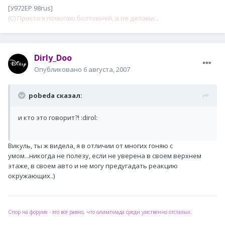
[У972ЕР 98rus]
(С) Просто я помогаю болтовней, а не делами...
Dirly_Doo
Опубликовано
6 августа, 2007
pobeda сказал:
и кто это говорит?! :dirol:
Викуль, ты ж видела, я в отличии от многих гоняю с
умом...никогда не полезу, если не уверена в своем верхнем
этаже, в своем авто и не могу предугадать реакцию
окружающих..)
Спор на форуме - это всё равно, что олимпиада среди умственно отсталых.