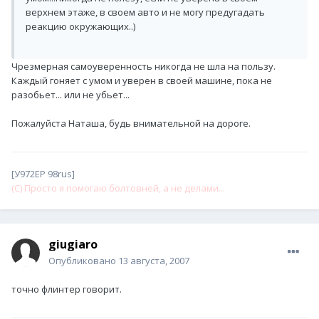
верхнем этаже, в своем авто и не могу предугадать
реакцию окружающих..)
Чрезмерная самоуверенность никогда не шла на пользу.
Каждый гоняет с умом и уверен в своей машине, пока не
разобьет... или не убьет...
Пожалуйста Наташа, будь внимательной на дороге.
[У972ЕР 98rus]
(С) Просто я помогаю болтовней, а не делами...
giugiaro
Опубликовано
13 августа, 2007
точно флинтер говорит.