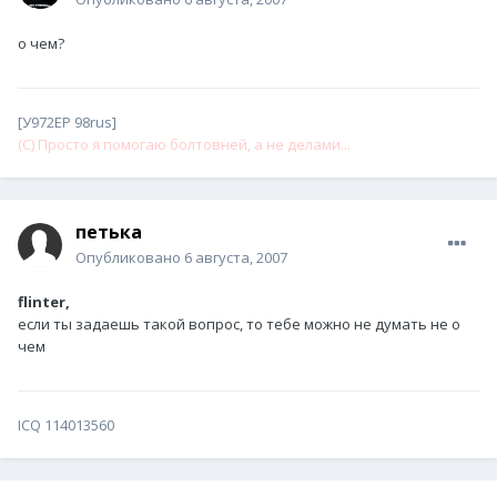
о чем?
[У972ЕР 98rus]
(С) Просто я помогаю болтовней, а не делами...
петька
Опубликовано
6 августа, 2007
flinter,
если ты задаешь такой вопрос, то тебе можно не думать не о
чем
ICQ 114013560