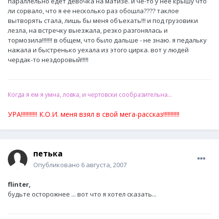
параллельно едет девочка на матизе. и че-то у нее крышу что
ли сорвало, что я ее несколько раз обошла???? таклое
вытворять стала, лишь бы меня объехать!!! и под грузовики
лезла, на встречку выезжала, резко разгонялась и
тормозила!!!!!!! в общем, что было дальше - не знаю. я педальку
нажала и быстренько уехала из этого цирка. вот у людей
чердак-то нездоровый!!!!!
Когда я ем я умна, ловка, и чертовски сообразительна...
УРА!!!!!!!!!!! К.О.И. меня взял в свой мега-рассказ!!!!!!!!!!!
петька
Опубликовано
6 августа, 2007
flinter,
будьте осторожнее ... вот что я хотел сказать...