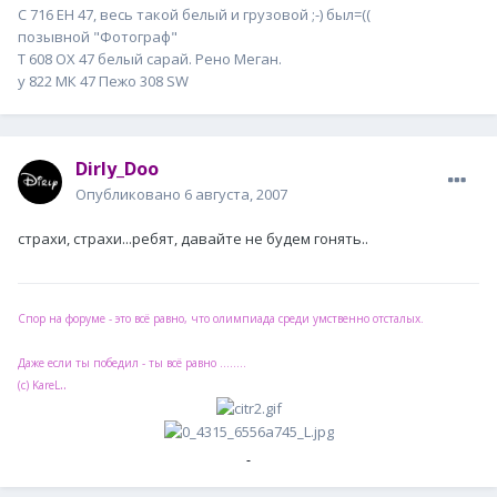
С 716 ЕН 47, весь такой белый и грузовой ;-) был=((
позывной "Фотограф"
Т 608 ОХ 47 белый сарай. Рено Меган.
у 822 МК 47 Пежо 308 SW
Dirly_Doo
Опубликовано
6 августа, 2007
страхи, страхи...ребят, давайте не будем гонять..
Спор на форуме - это всё равно, что олимпиада среди умственно отсталых.
Даже если ты победил - ты всё равно ........
..
(с) KareL