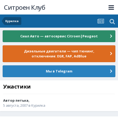
Ситроен Клуб
Курилка
Сиал Авто — автосервис Citroen|Peugeot
Дизельные двигатели — чип тюнинг,
отключение: EGR, FAP, AdBlue
Мы в Telegram
Ужастики
Автор
петька
,
5 августа, 2007
в
Курилка