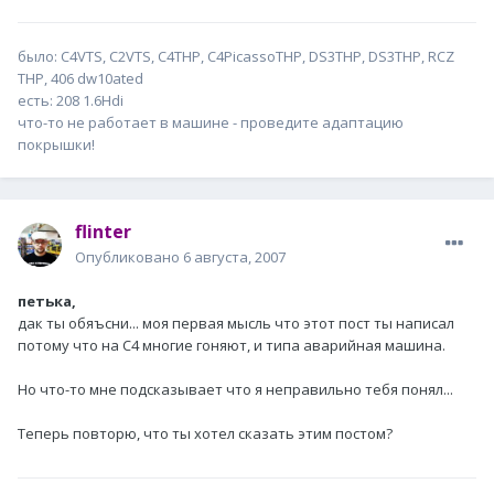
было: С4VTS, C2VTS, C4THP, C4PicassoTHP, DS3THP, DS3THP, RCZ
THP, 406 dw10ated
есть: 208 1.6Hdi
что-то не работает в машине - проведите адаптацию
покрышки!
flinter
Опубликовано
6 августа, 2007
петька,
дак ты обяъсни... моя первая мысль что этот пост ты написал
потому что на С4 многие гоняют, и типа аварийная машина.
Но что-то мне подсказывает что я неправильно тебя понял...
Теперь повторю, что ты хотел сказать этим постом?