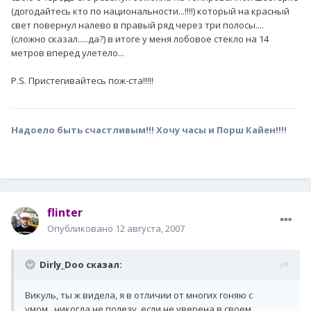
(догодайтесь кто по национальности...!!!!) который на красный
свет повернул налево в правый ряд через три полосы....
(сложно сказал.....да?) в итоге у меня лобовое стекло на 14
метров вперед улетело...
P.S. Пристегивайтесь пож-ста!!!!!
Надоело быть счастливым!!! Хочу часы и Порш Кайен!!!!
flinter
Опубликовано
12 августа, 2007
Dirly_Doo сказал:
Викуль, ты ж видела, я в отличии от многих гоняю с
умом...никогда не полезу, если не уверена в своем