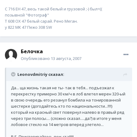
С 716 ЕН 47, весь такой белый и грузовой ;-) был=((
позывной "Фотограф"
Т 608 ОХ 47 белый сарай. Рено Меган.
у 822 МК 47 Пежо 308 SW
Белочка
Опубликовано
13 августа, 2007
Leonovdmitriy сказал:
Да... ща жизнь такая не ты- так в тебя... подъезжал к
перекрестку примерно 30 км/ч в лоб влетел мерен 320-ый
в свою очередь его резанул бомбила на тонированной
шестерке (догодайтесь кто по национальности...!!!!)
который на красный свет повернул налево в правый ряд
через три полосы.... (сложно сказал.....да?) в итоге у меня
лобовое стекло на 14 метров вперед улетело...
P.S. Пристегивайтесь пож-ста!!!!!