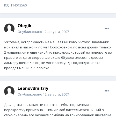
ICQ 114013560
Olegik
Опубликовано
12 августа, 2007
Уж точна, осторожность не мешает ни кому :victory: Начальник
мой ехал в час ночи по ул. Профсоюзной, по всей дороги только
2 машины, он и еще какой то придурок, который на повороте из
правого ряда со скоростью около 90 ушел влево, подрезав
альмеру шефа! Чо он, не мог полсекунды подождать пока
проедет машина ? :dntknw:
Leonovdmitriy
Опубликовано
12 августа, 2007
Да... ща жизнь такая не ты- так в тебя... подъезжал к
перекрестку примерно 30 км/ч в лоб влетел мерен 320-ый в
свою очередь его резанул бомбила на тонированной шестерке