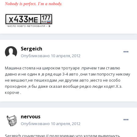
Nobody is perfect. I'm a nobody.
Sergeich
Опубликовано
10 апреля, 2012
Машина стояла на широком тротуаре .причем там ставлю
давно и не один я ,в ряд еще 3-4 авто ,они там попросту никому
не мешают,не пешеходам ,ни другим авто ,место не особо
проходное ,я бы даже сказал вообще редко люди ходят.Х.з.
короче .
nervous
Опубликовано
10 апреля, 2012
Sergeich сочувствую (( подозреваю что хотели вывернуть