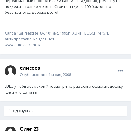
переломанный провод и зали какой-то гадостью, ремонту не
подлежат, только менять. Стоит он где-то 100 баксов, но
безопаснотсь дороже всего!
Xantia 1.8i Prestige, 8v, 101 л/с, 1995г., XU7JP, ВОSCH MP5.1,
антипросадка, кондея нет
www.autovid.com.ua
елисеев
Опубликовано
1 июля, 2008
LULU у тебя абс какой ? посмотри на разъём и скажи..подскажу
где и что щупать
1 год спустя...
Олег 23