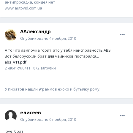
антипросадка, кондея нет
www.autovid.com.ua
AАлександр
Опубликовано
4 ноября, 2010
А то что лампочка горит, это у тебя неисправность ABS.
Вот белорусский брат для чайников постарался...
abs_v11.pdf
2 \u041c\u0411
·
872 загрузки
У пиратов нашли 9граммов ёхохо и бутылку рому.
елисеев
Опубликовано
6 ноября, 2010
:bye: брат