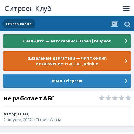
Ситроен Клуб
Citroen Xantia
Сиал Авто — автосервис Citroen|Peugeot
Дизельные двигатели — чип тюнинг,
отключение: EGR, FAP, AdBlue
Мы в Telegram
не работает АБС
Автор
LULU
,
2 августа, 2007
в
Citroen Xantia