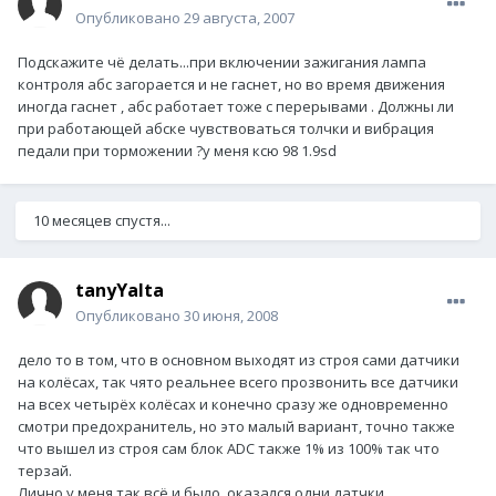
Опубликовано
29 августа, 2007
Подскажите чё делать...при включении зажигания лампа
контроля абс загорается и не гаснет, но во время движения
иногда гаснет , абс работает тоже с перерывами . Должны ли
при работающей абске чувствоваться толчки и вибрация
педали при торможении ?у меня ксю 98 1.9sd
10 месяцев спустя...
tanyYalta
Опубликовано
30 июня, 2008
дело то в том, что в основном выходят из строя сами датчики
на колёсах, так чято реальнее всего прозвонить все датчики
на всех четырёх колёсах и конечно сразу же одновременно
смотри предохранитель, но это малый вариант, точно также
что вышел из строя сам блок ADC также 1% из 100% так что
терзай.
Лично у меня так всё и было, оказался одни датчки