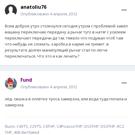
anatoliu76
Опубликовано
4 апреля, 2012
Всем доброе утро столкнулся сегодня утром с проблемой завёл
машину переключаю передачу а рычаг туго в натяг с усилием
переключает передачи да так тяжело что подумал чтоб там
что-нибудь не сломать. каробка в нарме не гремит. в
результате долгих манипуляций рычаг стал по легче
переключаться. Что это и как лечить?
Fund
Опубликовано
4 апреля, 2012
лёд- смазка в оплётке троса замерзла, или вода туда попала и
замерзла.
было: С4VTS, C2VTS, C4THP, C4PicassoTHP, DS3THP, DS3THP, RCZ
THP, 406 dw10ated