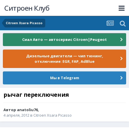
Ситроен Клуб
Citroen Xsara Picasso
Сиал Авто — автосервис Citroen|Peugeot
Дизельные двигатели — чип тюнинг,
отключение: EGR, FAP, AdBlue
Мы в Telegram
рычаг переключения
Автор
anatoliu76
,
4 апреля, 2012
в
Citroen Xsara Picasso