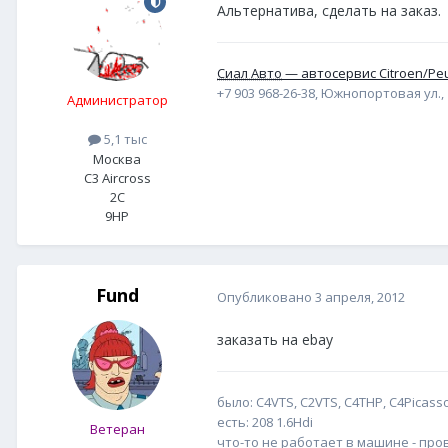
Альтернатива, сделать на заказ.
Сиал Авто
— автосервис Citroen/Pe
+7 903 968-26-38, Южнопортовая ул., 1
Администратор
5,1 тыс
Москва
C3 Aircross
2C
9HP
Fund
Опубликовано
3 апреля, 2012
заказать на ebay
было: С4VTS, C2VTS, C4THP, C4Picass
есть: 208 1.6Hdi
Ветеран
что-то не работает в машине - пр