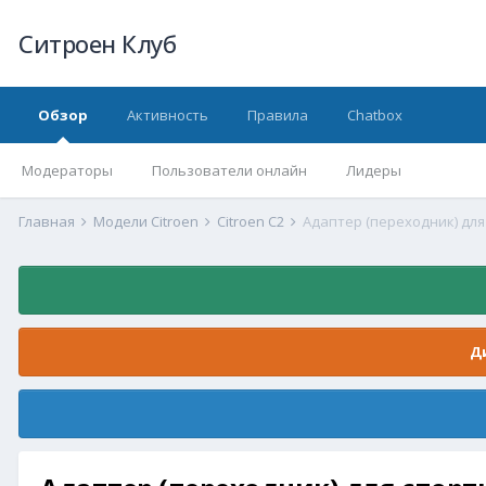
Ситроен Клуб
Обзор
Активность
Правила
Chatbox
Модераторы
Пользователи онлайн
Лидеры
Главная
Модели Citroen
Citroen C2
Адаптер (переходник) для
Д