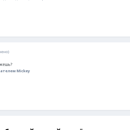
нено)
ажешь?
ателем Mickey