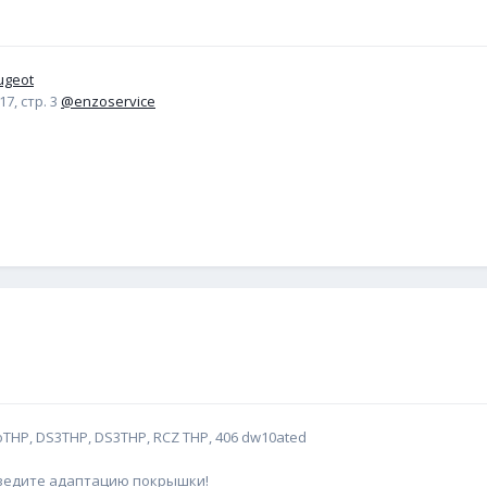
ugeot
7, стр. 3
@enzoservice
oTHP, DS3THP, DS3THP, RCZ THP, 406 dw10ated
оведите адаптацию покрышки!