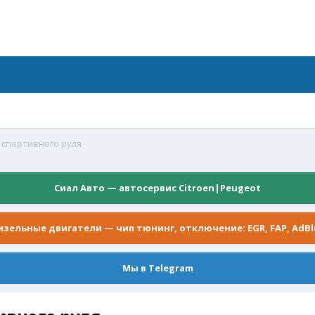
 спортивного руля
Сиал Авто — автосервис Citroen|Peugeot
изельные двигатели — чип тюнинг, отключение: EGR, FAP, AdBl
Мы в Telegram