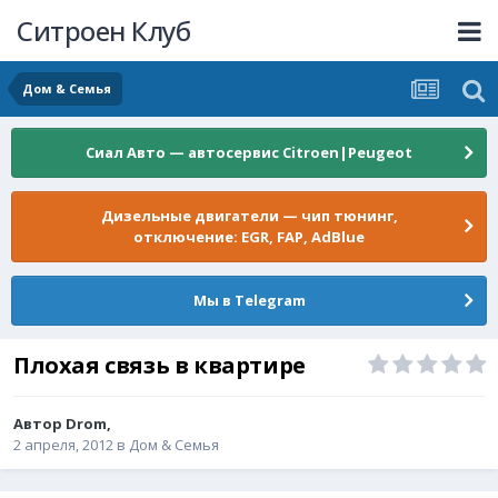
Ситроен Клуб
Дом & Семья
Сиал Авто — автосервис Citroen|Peugeot
Дизельные двигатели — чип тюнинг,
отключение: EGR, FAP, AdBlue
Мы в Telegram
Плохая связь в квартире
Автор
Drom
,
2 апреля, 2012
в
Дом & Семья