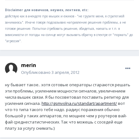
Disclaimer для новичков, неумех, лентяев, etc:
действую как в анекдоте про мышек и ежиков - "не грузите меня, я стратегией
занимаюсь". Иначе говоря подсказываю направление решения проблемы, а не
готовое решение. Попытки стребовать решение, обидеться, наехать и т.п. в
зависимости от погоды на солнце могут вызывать обратку в спектре от "поржать" до
"агрессия".
merin
Опубликовано
3 апреля, 2012
ну бывает такое.. хотя сотовые операторы стараются решать
эти проблемы, усилением мощности сигналов, увеличением
числа вышек связи. Я бы посоветовал поставить репитер для
усиления сигнала.
http://gsmvolna.ru/standart/apartment/
вот
что-то типа такого тебе надо. радиус поражения обычно
большой у таких аппаратов, по мощнее чем у роутеров вай-
фай среднестатистических. Так что можешь с соседей еще
плату за услугу снимать:)