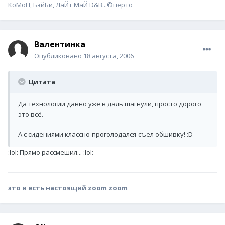
КоМоН, БэйБи, ЛаЙт МаЙ D&B...©пёрто
Валентинка
Опубликовано
18 августа, 2006
Цитата
Да технологии давно уже в даль шагнули, просто дорого
это всё.
А с сидениями классно-проголодался-съел обшивку! :D
:lol: Прямо рассмешил... :lol:
это и есть настоящий zoom zoom