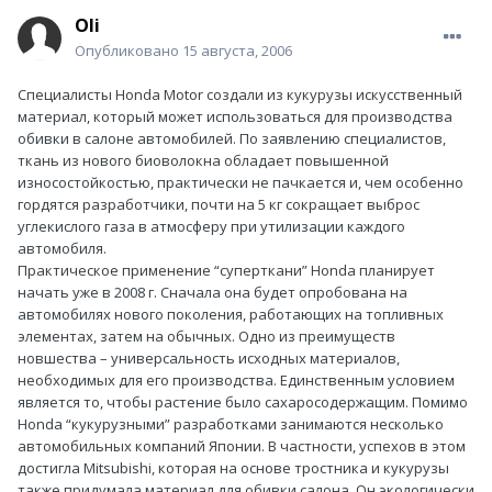
Oli
Опубликовано
15 августа, 2006
Специалисты Honda Motor создали из кукурузы искусственный
материал, который может использоваться для производства
обивки в салоне автомобилей. По заявлению специалистов,
ткань из нового биоволокна обладает повышенной
износостойкостью, практически не пачкается и, чем особенно
гордятся разработчики, почти на 5 кг сокращает выброс
углекислого газа в атмосферу при утилизации каждого
автомобиля.
Практическое применение “суперткани” Honda планирует
начать уже в 2008 г. Сначала она будет опробована на
автомобилях нового поколения, работающих на топливных
элементах, затем на обычных. Одно из преимуществ
новшества – универсальность исходных материалов,
необходимых для его производства. Единственным условием
является то, чтобы растение было сахаросодержащим. Помимо
Honda “кукурузными” разработками занимаются несколько
автомобильных компаний Японии. В частности, успехов в этом
достигла Mitsubishi, которая на основе тростника и кукурузы
также придумала материал для обивки салона. Он экологически