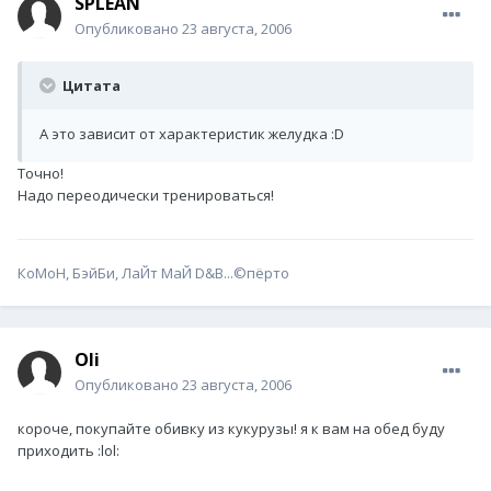
SPLEAN
Опубликовано
23 августа, 2006
Цитата
А это зависит от характеристик желудка :D
Точно!
Надо переодически тренироваться!
КоМоН, БэйБи, ЛаЙт МаЙ D&B...©пёрто
Oli
Опубликовано
23 августа, 2006
короче, покупайте обивку из кукурузы! я к вам на обед буду
приходить :lol: