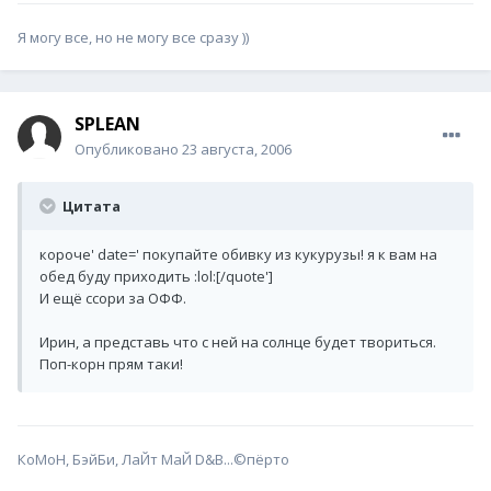
Я могу все, но не могу все сразу ))
SPLEAN
Опубликовано
23 августа, 2006
Цитата
короче' date=' покупайте обивку из кукурузы! я к вам на
обед буду приходить :lol:[/quote']
И ещё ссори за ОФФ.
Ирин, а представь что с ней на солнце будет твориться.
Поп-корн прям таки!
КоМоН, БэйБи, ЛаЙт МаЙ D&B...©пёрто