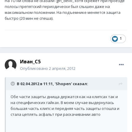
На ТО ни слова не сказали :girl_devil:, хотя скрежет при проезде
полосы препятский периодически был слышен даже на
максимальном положении. На подъемнике меняется защита
быстро (20 мин не спеша).
1
Иван_С5
Опубликовано
2 апреля, 2012
В 02.04.2012 в 11:11, 'Shopen' сказал:
Обе части защиты днища держатся как на клипсах так и
на специфических гайках. В моем случае выдернулась
большая часть клипс и передняя часть защиты отошла и
стала цеплять асфальт при раскачивании авто