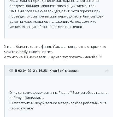
Желательно периодически заглядывать под авто на
предмет наличия "лишних" свисающих элементов.
На ТО ни слова не сказали :girl_devil:, хотя скрежет при
проезде полосы препятский периодически был слышен
даже на максимальном положении. На подъемнике
меняется защита быстро (20 мин не спеша).
У меня была такая же фигня. Услышал когда окно открыл что
чем то скребу. Вылез - висит.
А то что на ТО несказали. . . ну что тут сказать - меняй СТО
В 02.04.2012 в 16:23, 'KharSer' сказал:
Откуда такие демократичный цены? Завтра обязательно
наберу официалам...
В Exist стоит 4370руб, только материал (без работы) или я
что-то путаю?