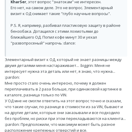
KharSer
, этот вопрос "знатокам" не интересен.
Его нет, на самом деле. Это не вопрос. Элементарный
визит к ОД снимает такие "глубо научные вопросы".
P.S. Я, например, разбивал пластиковую защиту в районе
бензобака. Дотащился с этими лохмотьями до
ближайшего ОД. Попил кофе минут 30 и уехал
"развопросеный" напрочь :dance:
Элементарный визит к ОД, который не знает разницы между
двумя деталями меня настараживает... :biggrin: Меня не
интересует нужна эта деталь или нет, я знаю, что нужна...
:pardon:
Мне просто стало очень интересно, почему я должен
переплачивать в 2 раза больше, при одинаковой картинке в
каталоге, разница только по VIN.
У ОД мне не смогли ответить на этот вопрос точно и сказали,
что такие случаи, по разнице в стоимости из-за VIN, бывают и
на другие детали, которые они заказывали и все подходило
без проблем, но риски при этом перекладываются на клиента...
:pardon: Предположили, что максимум может быть разное
расположение крепежных отверстий и все.