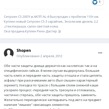
1
Ситроен С5 2007г.в.АКПП AL-4 был,продан с пробегом 110т.км.
Куплен новый Ситроен С5-3 сарайчик, Эксклюзив дизель 2,2
,стеклокрыша, салон светлая кожа.
Ока продана.Куплен Рено-Дастер .)))
Shopen
Опубликовано
2 апреля, 2012
Обе части защиты днища держатся как на клипсах так и на
специфических гайках. В моем случае выдернулась большая
часть клипс и передняя часть защиты отошла и стала цеплять
асфальт при раскачивании авто (был слышен характерный
скрежет), поездка по трассе с большим слоем снежной каши
ускорило процесс -передняя часть треснула и отломалась,
частично стерлась, обе части защиты пришлось заменить.
Желательно периодически заглядывать под авто на предмет
наличия "лишних" свисающих элементов.