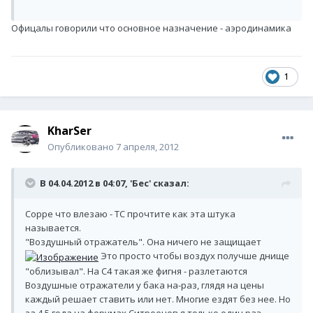
Офицалы говорили что основное назначение - аэродинамика
1
KharSer
Опубликовано
7 апреля, 2012
В 04.04.2012 в 04:07, 'Бес' сказал:
Сорре что влезаю - ТС прочтите как эта штука
называется.
"Воздушный отражатель". Она ничего не защищает
Это просто чтобы воздух получше днище
"облизывал". На С4 такая же фигня - разлетаются
Воздушные отражатели у бака на-раз, глядя на цены
каждый решает ставить или нет. Многие ездят без нее. Но
за 4,5 года на форумах Ситроенов я только один раз