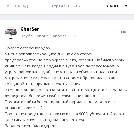
НАЗАД
Страница 1 из 2
ДАЛЕЕ
KharSer
Опубликовано
1 апреля, 2012
Привет ситроеноводам!
У меня отвалилась защита днища с 2-х сторон,
предположительно от мокрого снега, который набился между
днищем и ею, когда я ездил в г. Тула. Ехал по трасе М4 рано
утром. Дорожные службы не успевали убирать падающий
мокрый снег. Как результат, на дороге образовалась каша
толщиной 10см, пришлось ехать по ней.
В сервисном центре сказали, что одна штука (всего 2 - правая и
левая)стоит более 4500руб. В existe я не нашел.
Помогите найти более скромный вариант, возможно есть
аналогие какие-то?
Просто не представляю, как можно за 9000руб. купить 2 куска
пластика и спрятать под машину... :rolleyes:
Заранее всем благодарен.