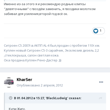
Именно из-за этого я и рекомендую родные клипсы
"девяточными" с гвоздём заменить, я гвоздики молотком
забивал для усиления,второй год всё ок.
1
Ситроен С5 2007г.в.АКПП AL-4 был,продан с пробегом 110т.км.
Куплен новый Ситроен С5-3 сарайчик, Эксклюзив дизель 2,2
,стеклокрыша, салон светлая кожа.
Ока продана.Куплен Рено-Дастер .)))
KharSer
Опубликовано
2 апреля, 2012
В 01.04.2012 в 15:27, 'BlackLudwig' сказал:
Купи Жигу.