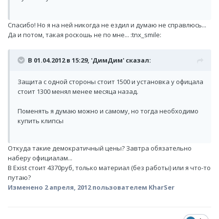
Спасибо! Но я на ней никогда не ездил и думаю не справлюсь...
Да и потом, такая роскошь не по мне... :tnx_smile:
В 01.04.2012 в 15:29, 'ДимДим' сказал:
Защита с одной стороны стоит 1500 и установка у офицала
стоит 1300 менял менее месяца назад.
Поменять я думаю можно и самому, но тогда необходимо
купить клипсы
Откуда такие демократичный цены? Завтра обязательно
наберу официалам...
В Exist стоит 4370руб, только материал (без работы) или я что-то
путаю?
Изменено
2 апреля, 2012
пользователем KharSer