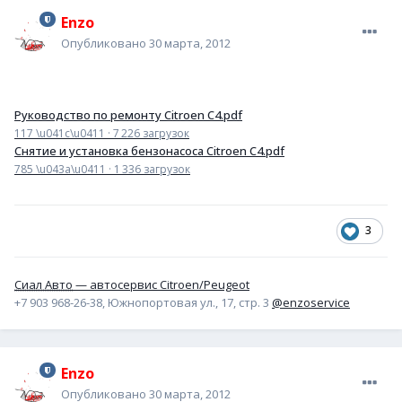
Enzo
Опубликовано
30 марта, 2012
Руководство по ремонту Citroen C4.pdf
117 \u041c\u0411
·
7 226 загрузок
Снятие и установка бензонасоса Citroen C4.pdf
785 \u043a\u0411
·
1 336 загрузок
3
Сиал Авто
— автосервис Citroen/Peugeot
+7 903 968-26-38, Южнопортовая ул., 17, стр. 3
@enzoservice
Enzo
Опубликовано
30 марта, 2012