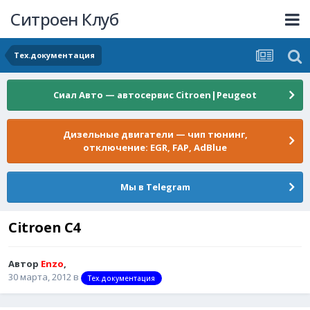
Ситроен Клуб
Тех.документация
Сиал Авто — автосервис Citroen|Peugeot
Дизельные двигатели — чип тюнинг,
отключение: EGR, FAP, AdBlue
Мы в Telegram
Citroen C4
Автор
Enzo
,
30 марта, 2012
в
Тех.документация