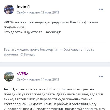
levim1
Опубликовано
13 мая, 2013
<VEB>
, на прошлой неделе, в среду писал Вам ЛС с фотками
подъёмника.
Что делать? Жду ответа... :morning1:
Все, что угодно, кроме бессмертия, — бесполезная трата
времени. (С) Бендер
<VEB>
Опубликовано
14 мая, 2013
levim1
, только что залез в Л.С. и прочитал-посмотрел, на
праздники уезжал праздновать. Давай высылай мне, адресс в
личке, я готов 1200руб перевести куда скажешь, только
стеклоподьёмник должен быть в рабочем состоянии, могу
20доллярей щас и 20 после получения, предлагай варианты жду