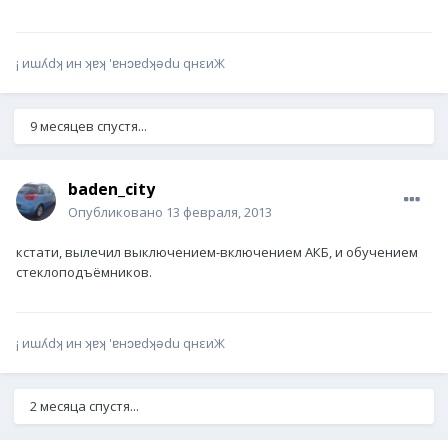
¡ иɯʎdʞ ин ʞɐʞ 'ɐнɔɐdʞǝdu qнεиЖ
9 месяцев спустя...
baden_city
Опубликовано
13 февраля, 2013
кстати, вылечил выключением-включением АКБ, и обучением
стеклоподъёмников.
¡ иɯʎdʞ ин ʞɐʞ 'ɐнɔɐdʞǝdu qнεиЖ
2 месяца спустя...