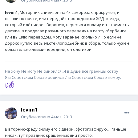
Опубликовано
4 мая, 2013
levim1
, Моторчик сними, он на 4х саморезах прикручен, и
вышли по почте, или передай с проводником Ж/Д поезда,
который идёт через Воронеж, пересыл я оплачу и + стоимость
движка, в пределах разумного переведу на карту сбербанка
или вышлю переводом, могу заранее, сколько ? Но если не
дорохо куплю весь эл.стеклоподьёбник в сборе, только нужен
обязательно левый-передний, он с логикой.
Не хочу Не могу Не смирился, Я в душе все границы сотру
Я в Советском Союзе родился И в Советском Союзе помру.
levim1
Опубликовано
4 мая, 2013
В вторник-среду сниму его с двери, сфотографирую... Раньше
никак, тут праздник крашенных яиц просто.