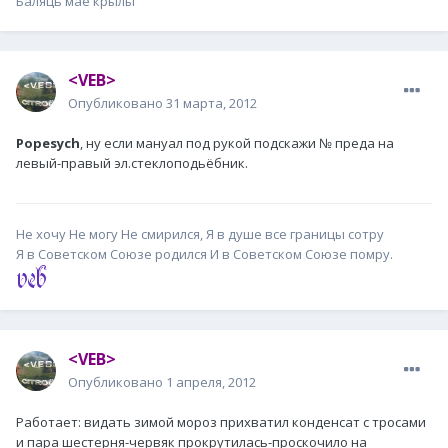
Баляць мае крылы
<VEB>
Опубликовано
31 марта, 2012
Popesych
, ну если мануал под рукой подскажи № преда на
левый-правый эл.стеклоподьёбник.
Не хочу Не могу Не смирился, Я в душе все границы сотру
Я в Советском Союзе родился И в Советском Союзе помру.
<VEB>
Опубликовано
1 апреля, 2012
Работает: видать зимой мороз прихватил конденсат с тросами
и пара шестерня-червяк прокрутилась-проскочило на