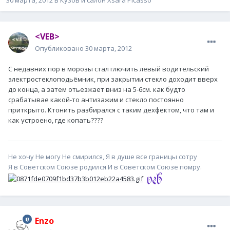
30 марта, 2012
в
Кузов и салон Xsara Picasso
<VEB>
Опубликовано
30 марта, 2012
С недавних пор в морозы стал глючить левый водительский
электростеклоподьёмник, при закрытии стекло доходит вверх
до конца, а затем отьезжает вниз на 5-6см. как будто
срабатывае какой-то антизажим и стекло постоянно
приткрыто. Ктонить разбирался с таким дехфектом, что там и
как устроено, где копать????
Не хочу Не могу Не смирился, Я в душе все границы сотру
Я в Советском Союзе родился И в Советском Союзе помру.
Enzo