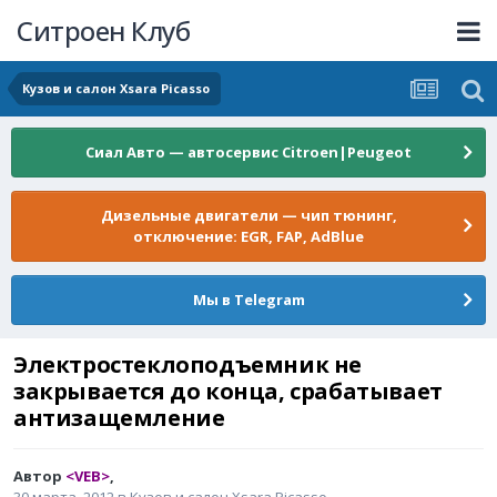
Ситроен Клуб
Кузов и салон Xsara Picasso
Сиал Авто — автосервис Citroen|Peugeot
Дизельные двигатели — чип тюнинг,
отключение: EGR, FAP, AdBlue
Мы в Telegram
Электростеклоподъемник не
закрывается до конца, срабатывает
антизащемление
Автор
<VEB>
,