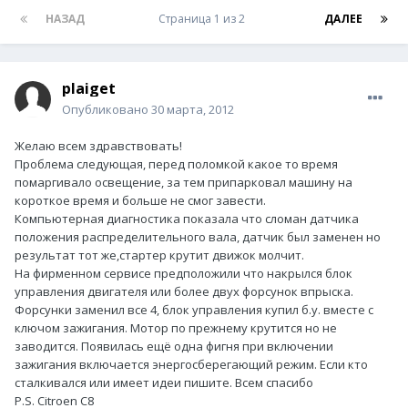
НАЗАД
Страница 1 из 2
ДАЛЕЕ
plaiget
Опубликовано
30 марта, 2012
Желаю всем здравствовать!
Проблема следующая, перед поломкой какое то время
помаргивало освещение, за тем припарковал машину на
короткое время и больше не смог завести.
Компьютерная диагностика показала что сломан датчика
положения распределительного вала, датчик был заменен но
результат тот же,стартер крутит движок молчит.
На фирменном сервисе предположили что накрылся блок
управления двигателя или более двух форсунок впрыска.
Форсунки заменил все 4, блок управления купил б.у. вместе с
ключом зажигания. Мотор по прежнему крутится но не
заводится. Появилась ещё одна фигня при включении
зажигания включается энергосберегающий режим. Если кто
сталкивался или имеет идеи пишите. Всем спасибо
P.S. Citroen C8