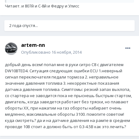
Читает. и 807й и С-8й и Федру и Улисс
2 года спустя...
artem-nn
Опубликовано
16 ноября, 2014
добрый день всем! попал мне в руки ситро С8 с двигателем
DW10BTED4. Ситуация следующая: ошибки ECU 1.неверный
сигнал переключателя педали тормоза 2. неправильное
значение давления топлива 3. некорректные показания
датчика давления топлива. Симптомы: резкий запах выхлопа,
со стартера не заводится пока не прыснешь быстрым стартом,
двигатель, когда заведется работает без тряски, но плавают
обороты ХХ, при нажатии на газ обороты набирает очень
медленно, максимальные обороты 3100. помогите советом!
куда смотреть? да и на датчике давления на рампе в среднем
проводе 10В стоит а должно быть от 0.3-4.5В как это лечить?