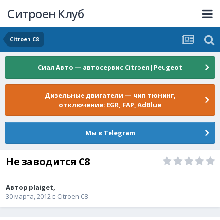
Ситроен Клуб
Citroen C8
Сиал Авто — автосервис Citroen|Peugeot
Дизельные двигатели — чип тюнинг,
отключение: EGR, FAP, AdBlue
Мы в Telegram
Не заводится С8
Автор
plaiget
,
30 марта, 2012
в
Citroen C8