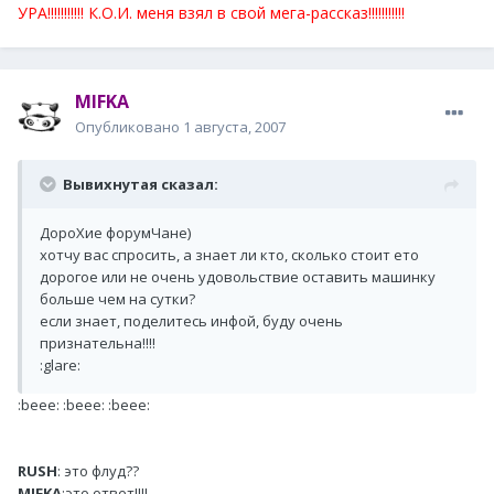
УРА!!!!!!!!!!! К.О.И. меня взял в свой мега-рассказ!!!!!!!!!!!
MIFKA
Опубликовано
1 августа, 2007
Вывихнутая сказал:
ДороХие форумЧане)
хотчу вас спросить, а знает ли кто, сколько стоит ето
дорогое или не очень удовольствие оставить машинку
больше чем на сутки?
если знает, поделитесь инфой, буду очень
признательна!!!!
:glare:
:beee: :beee: :beee:
RUSH
: это флуд??
MIFKA
:это ответ!!!!