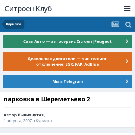
Ситроен Клуб
Курилка
Сиал Авто — автосервис Citroen|Peugeot
Дизельные двигатели — чип тюнинг,
отключение: EGR, FAP, AdBlue
Мы в Telegram
парковка в Шереметьево 2
Автор
Вывихнутая
,
1 августа, 2007
в
Курилка