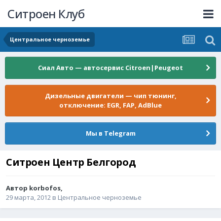
Ситроен Клуб
Центральное черноземье
Сиал Авто — автосервис Citroen|Peugeot
Дизельные двигатели — чип тюнинг,
отключение: EGR, FAP, AdBlue
Мы в Telegram
Ситроен Центр Белгород
Автор
korbofos
,
29 марта, 2012
в
Центральное черноземье