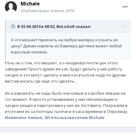
Michale
Опубликовано
4 июня, 2014
В 03.06.2014 в 08:02, BeLoGoR сказал:
А что мешает приехать на любую малярку и узнать их
цену? Думаю извлечь из бампера датчики может любой
взрослый человек.
Речь не о том, что мешает, а о неадекватности цен этого
заведения! Просто думал же как. Будут делать у них работу
заодно и это могут сделать и мне кататься не надо по другим
местам искать где еще это сделать...
Их и извлекать не надо было они новые в коробке лежали на
тот момент. Я просто устанавливал у них сигнализацию и
заодно решил и парктроники у них же поставить. Покрасили в
итоге мне их за полторы тысячи и 4 часа времени в ChipsAway.
Изменено
4 июня, 2014
пользователем Michale