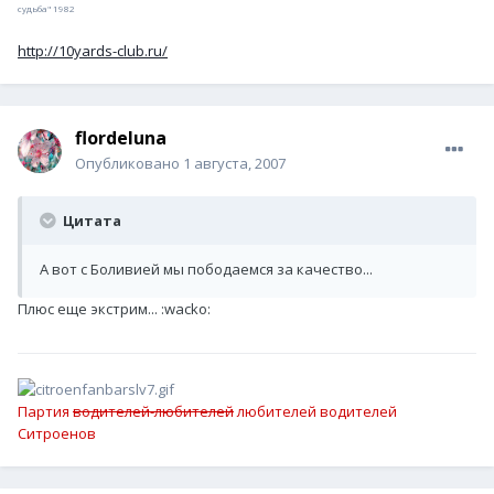
судьба" 1982
http://10yards-club.ru/
flordeluna
Опубликовано
1 августа, 2007
Цитата
А вот с Боливией мы пободаемся за качество...
Плюс еще экстрим... :wacko:
Партия
водителей-любителей
любителей водителей
Ситроенов