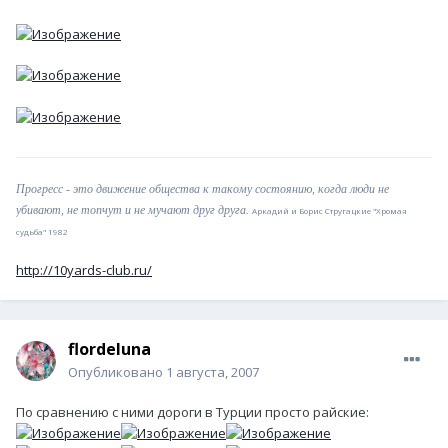
Прогресс - это движение общества к такому состоянию, когда люди не
убивают, не топчут и не мучают друг друга.
Аркадий и Борис Стругацкие "Хромая
судьба" 1982
http://10yards-club.ru/
flordeluna
Опубликовано
1 августа, 2007
По сравнению с ними дороги в Турции просто райские: