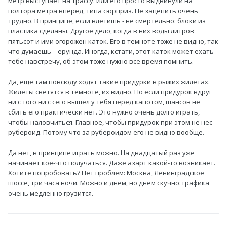
метр выступает на трассу. Или его просто выдвинули на
полтора метра вперед, типа сюрприз. Не зацепить очень
трудно. В принципе, если влетишь - не смертельно: блоки из
пластика сделаны. Другое дело, когда в них воды литров
пятьсот и ими огорожен каток. Его в темноте тоже не видно, так
что думаешь – ерунда. Иногда, кстати, этот каток может ехать
тебе навстречу, об этом тоже нужно все время помнить.
Да, еще там повсюду ходят такие придурки в рыжих жилетах.
Жилеты светятся в темноте, их видно. Но если придурок вдруг
ни с того ни с сего вышел у тебя перед капотом, шансов не
сбить его практически нет. Это нужно очень долго играть,
чтобы наловчиться. Главное, чтобы придурок при этом не нес
рубероид. Потому что за рубероидом его не видно вообще.
Да нет, в принципе играть можно. На двадцатый раз уже
начинает кое-что получаться. Даже азарт какой-то возникает.
Хотите попробовать? Нет проблем: Москва, Ленинградское
шоссе, три часа ночи. Можно и днем, но днем скучно: графика
очень медленно грузится.