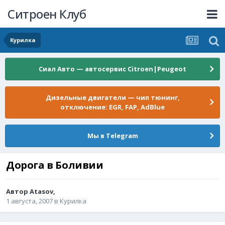
Ситроен Клуб
Курилка
Сиал Авто — автосервис Citroen|Peugeot
Дизельные двигатели — чип тюнинг,
отключение: EGR, FAP, AdBlue
Мы в Telegram
Дорога в Боливии
Автор
Atasov
,
1 августа, 2007
в
Курилка