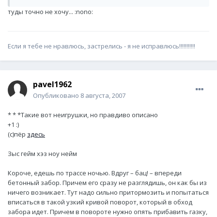
туды точно не хочу... :nono:
Если я тебе не нравлюсь, застрелись - я не исправлюсь!!!!!!!!!!!
pavel1962
Опубликовано
8 августа, 2007
* * *Такие вот неигрушки, но правдиво описано
+1 :)
(с)пёр
здесь
Зыс гейм хэз ноу нейм
Короче, едешь по трассе ночью. Вдруг – бац! – впереди
бетонный забор. Причем его сразу не разглядишь, он как бы из
ничего возникает. Тут надо сильно притормозить и попытаться
вписаться в такой узкий кривой поворот, который в обход
забора идет. Причем в повороте нужно опять прибавить газку,