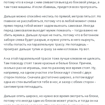
потому что в конце с ним сливается выезд из боковой улицы, а
там тоже машины. И если сбавишь, придется всех пропускать.
Дальше можно спокойно нестись по прямой, метров пятьсот. Но
главное не расслабляться, потому что в любой момент слева
прямо перед тобой может задом выехать самосвал. Иногда
перед самосвалом выходит мужик помахать – тогда важно не
сбить мужика. Дальше лучше не гнать, потому что в бетонном
заборе слева будет разрыв, и нужно успеть в него нырнуть,
чтобы попасть на параллельную трассу. Не попадешь –
проиграл: дальше тупик и сразу за ним котлован. Ну вот.
А на этой параллельной трассе тоже лучше клювом не щелкать.
Там повсюду стоят такие красные и белые блоки. Причем,
сколько раз не играешь, они по-разному все время стоят. Ну,
например, на одном участке эти блоки идут стеной с двух
сторон полосы. Сначала достаточно широко, а потом вдруг
одна из стен выгибается тебе в нос, и зазор с обеих сторон –
сантиметров пятнадцать.
Дальше опять широко, но нужно все время смотреть на блоки,
потому что иногда один из блоков может упасть и тогда он на