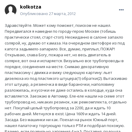
kolkotza
Опубликовано
27 марта, 2012
Здравствуйте. Может кому поможет, поиском не нашел.
Передвигался я намедни по городу-герою Москве (тобишь
практически стоял, старт-стоп). Неожиданно в салоне запахло
солярой, ну, думаю от камаза. На очередном светофоре из под
капота задымило-запарило. Все, думаю, приплыл, ПОЖАР!
Открываю, слава Богу, пожара нет, но весь двигатель в
солярке, вот она и испаряется. Визуально все трубопроводы в
порядке, соединения на месте. Снимаю декоративную
пластмассину с движка и вижу следуюшую картину: льет
дизелюха из под пластикого штуцера(1) обратки(2). Вытаскиваю
этот штуцер, а резиночка в виде бараночки, наполовину
разложилась, и кусочки ее даже остались в колодце, куда она
вставляется. Заезжаю в Автомир. Еле-еле нашли на схеме этот
трубопровод но, никаких резинок, как ремкомплекта, отдельно
нет. Покупай целый трубопровод за 2200, да и ждать 10
рабочих дней. Метнулся в exist. Цена 1609 и ждать 14 дней.
Засада. Без машинки ни как. Поехал на рынок Южный порт,
нашел палаточку торгующую только РТИ и подобрал похожую.
Размер, если правильно запомнил 4 на 5. Поставил ,подошла,