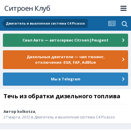
Ситроен Клуб
Двигатель и выхлопная система C4 Picasso
Сиал Авто — автосервис Citroen|Peugeot
Дизельные двигатели — чип тюнинг,
отключение: EGR, FAP, AdBlue
Мы в Telegram
Течь из обратки дизельного топлива
Автор
kolkotza
,
27 марта, 2012
в
Двигатель и выхлопная система C4 Picasso