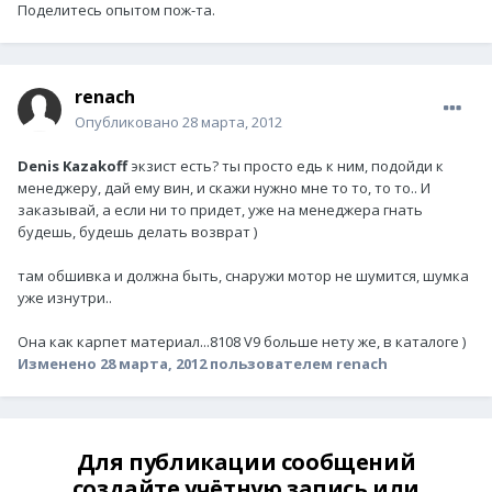
Поделитесь опытом пож-та.
renach
Опубликовано
28 марта, 2012
Denis Kazakoff
экзист есть? ты просто едь к ним, подойди к
менеджеру, дай ему вин, и скажи нужно мне то то, то то.. И
заказывай, а если ни то придет, уже на менеджера гнать
будешь, будешь делать возврат )
там обшивка и должна быть, снаружи мотор не шумится, шумка
уже изнутри..
Она как карпет материал...8108 V9 больше нету же, в каталоге )
Изменено
28 марта, 2012
пользователем renach
Для публикации сообщений
создайте учётную запись или