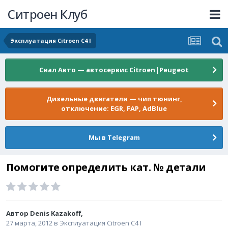
Ситроен Клуб
Эксплуатация Citroen C4 I
Сиал Авто — автосервис Citroen|Peugeot
Дизельные двигатели — чип тюнинг,
отключение: EGR, FAP, AdBlue
Мы в Telegram
Помогите определить кат. № детали
Автор
Denis Kazakoff
,
27 марта, 2012
в
Эксплуатация Citroen C4 I