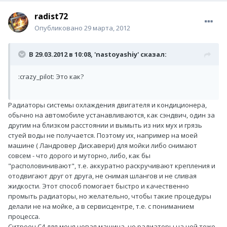
radist72
Опубликовано
29 марта, 2012
В 29.03.2012 в 10:08, 'nastoyashiy' сказал:
:crazy_pilot: Это как?
Радиаторы системы охлаждения двигателя и кондиционера,
обычно на автомобиле устанавливаются, как сэндвич, один за
другим на близком расстоянии и вымыть из них мух и грязь
стуей воды не получается. Поэтому их, например на моей
машине ( Ландровер Дискавери) для мойки либо снимают
совсем - что дорого и муторно, либо, как бы
"располовинивают", т.е. аккуратно раскручивают крепления и
отодвигают друг от друга, не снимая шлангов и не сливая
жидкости. Этот способ помогает быстро и качественно
промыть радиаторы, но желательно, чтобы такие процедуры
делали не на мойке, а в сервисцентре, т.е. с пониманием
процесса.
Ситроен C4 для меня новая машина, но радиаторы на ней тоже