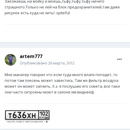
Заезжаешь на мойку и моешь,тьфу,тьфу,тьфу ничего
страшного.Только не лей на блок предохранителей,там даже
рисунок есть куда не лить! :spiteful:
artem777
Опубликовано
26 марта, 2012
Мне манагер говорил что если туда много влаги попадет, то
потом там плесень может завестись. Там же фильтр воздуха
может он может загнить. Х.з. я послушаю его совета, все таки
они часто ситроены моют в салоне им виднее)))