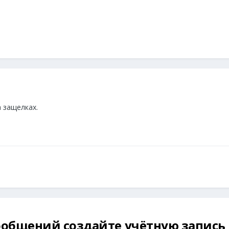
а защелках.
общений создайте учётную запись