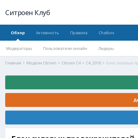
Ситроен Клуб
Обзор
Активность
Правила
Chatbox
Модераторы
Пользователи онлайн
Лидеры
Главная
Модели Citroen
Citroen C4
C4, 2010
Блок силовых 
Д