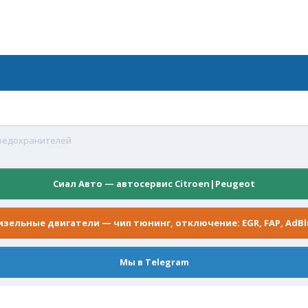
предохранителей
Сиал Авто — автосервис Citroen|Peugeot
изельные двигатели — чип тюнинг, отключение: EGR, FAP, AdBl
Мы в Telegram