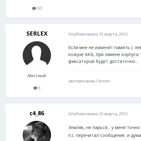
50
SERLEX
Опубликовано
25 марта, 2012
Если мне не изменят память с л
кожухе АКБ, при замене корпуса 
фиксаторов будет достаточно...
Местный
автомеханик Citroen
5
c4_86
Опубликовано
25 марта, 2012
Земляк, не парься... у меня точн
п.с. перечитал сообщение, и дума