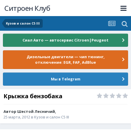
Ситроен Клуб
Кузов и салон C5 III
Сиал Авто — автосервис Citroen|Peugeot
Дизельные двигатели — чип тюнинг,
отключение: EGR, FAP, AdBlue
Мы в Telegram
Крыжка бензобака
Автор
Шестой Лесничий
,
25 марта, 2012
в
Кузов и салон C5 III