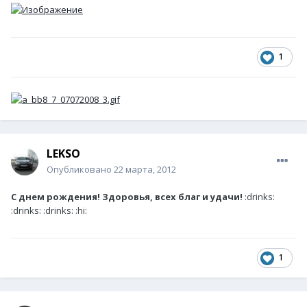
1
LEKSO
Опубликовано
22 марта, 2012
С днем рождения! Здоровья, всех благ и удачи!
:drinks:
:drinks: :drinks: :hi:
1