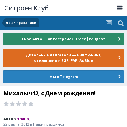
Ситроен Клуб
Наши праздники
Сиал Авто — автосервис Citroen|Peugeot
Дизельные двигатели — чип тюнинг,
отключение: EGR, FAP, AdBlue
Мы в Telegram
Михалыч42, с Днем рождения!
Автор
Элана
,
22 марта, 2012
в
Наши праздники