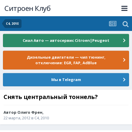
Ситроен Клуб
C4, 2010
Сиал Авто — автосервис Citroen|Peugeot
Дизельные двигатели — чип тюнинг,
отключение: EGR, FAP, AdBlue
Мы в Telegram
Снять центральный тоннель?
Автор
Олиго Френ
,
22 марта, 2012
в
C4, 2010