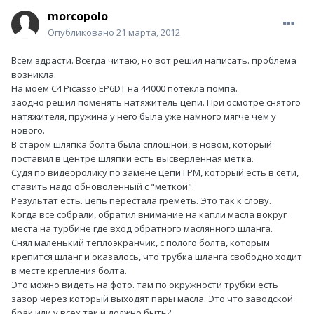
morcopolo
Опубликовано
21 марта, 2012
Всем здрасти. Всегда читаю, но вот решил написать. проблема
возникла.
На моем C4 Picasso EP6DT на 44000 потекла помпа.
заодно решил поменять натяжитель цепи. При осмотре снятого
натяжителя, пружина у него была уже намного мягче чем у
нового.
В старом шляпка болта была сплошной, в новом, который
поставил в центре шляпки есть высверленная метка.
Судя по видеоролику по замене цепи ГРМ, который есть в сети,
ставить надо обноволенный с "меткой".
Результат есть. цепь перестала греметь. Это так к слову.
Когда все собрали, обратил внимание на капли масла вокруг
места на турбине где вход обратного маслянного шланга.
Снял маленький теплоэкранчик, с полого болта, которым
крепится шланг и оказалось, что трубка шланга свободно ходит
в месте крепления болта.
Это можно видеть на фото. там по окружности трубки есть
зазор через который выходят пары масла. Это что заводской
брак или у всех так и должно быть?