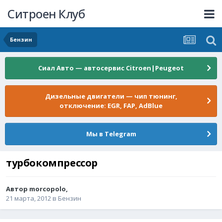
Ситроен Клуб
Бензин
Сиал Авто — автосервис Citroen|Peugeot
Дизельные двигатели — чип тюнинг,
отключение: EGR, FAP, AdBlue
Мы в Telegram
турбокомпрессор
Автор
morcopolo
,
21 марта, 2012
в
Бензин