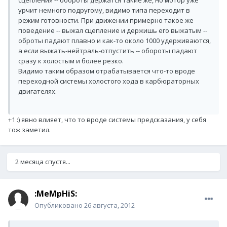
сцепления -- обороты держатся такие же, но мотор уже
урчит немного подругому, видимо типа переходит в
режим готовности. При движении примерно такое же
поведение -- выжал сцепление и держишь его выжатым --
оброты падают плавно и как-то около 1000 удерживаются,
а если выжать-нейтраль-отпустить -- обороты падают
сразу к холостым и более резко.
Видимо таким образом отрабатывается что-то вроде
переходной системы холостого хода в карбюраторных
двигателях.
+1 :) явно влияет, что то вроде системы предсказания, у себя
тож заметил.
2 месяца спустя...
:MeMpHiS:
Опубликовано
26 августа, 2012