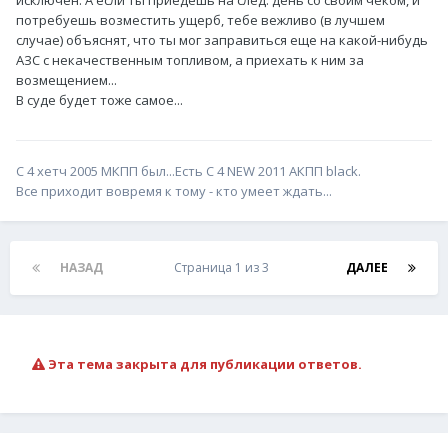
исключен. А если ты приедешь на след. день со своим чеком, и
потребуешь возместить ущерб, тебе вежливо (в лучшем
случае) объяснят, что ты мог заправиться еще на какой-нибудь
АЗС с некачественным топливом, а приехать к ним за
возмещением...
В суде будет тоже самое...
С 4 хетч 2005 МКПП был...Есть С 4 NEW 2011 АКПП black.
Все приходит вовремя к тому - кто умеет ждать...
НАЗАД
Страница 1 из 3
ДАЛЕЕ
Эта тема закрыта для публикации ответов.