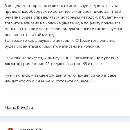
В общем если коротко: если часто используете двигатель на
предельных оборотах то истинное октановое число залитого
бензина будет определяться моторным методом, и будет ниже
того что написано на колонке (льете 92, а по факту получится
меньше) так как у нас в основном для оценки ОЧ используется
исследовательский метод.
Если ездите как дедушка в цековь то ОЧ залитого бензина
будет стремиться к тому что написано на колонке.
Если еще короче: ездишь медленно - возможно (
не путать с
можно
) применение 92. ездишь быстро - 95 и выше.
Ну и как писали выше если двигателю придет хана а в баке
найдут что-то с ОЧ ниже 95 готовьте кошелек.
Мы на Drive2.ru