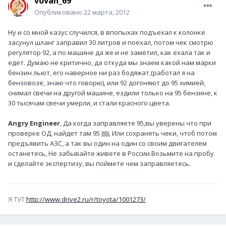
vovan_69
Опубликовано
22 марта, 2012
Ну и со мной казус случился, в впопыхах подъехал к колонке
засунул шланг заправил 30 литров и поехал, потом чек смотрю
регулятор 92, а по машине да же и не заметил, как ехала так и
едет. Думаю не критично, да откуда мы знаем какой нам марки
бензин льют, его наверное ни раз бодяжат,(работал я на
бензовозе, знаю что говорю), или 92 догоняют до 95 химией,
снимал свечи на другой машине, ездили только на 95 бензине, к
30 тысячам свечи умерли, и стали красного цвета.
Angry Engineer
, Да когда заправляете 95,вы уверены что при
проверке ОД, найдет там 95 ))))), Или сохранять чеки, чтоб потом
предъявить АЗС, а так вы один на один со своим двигателем
останетесь, Не забывайте живете в России.Возьмите на пробу
и сделайте экспертизу, вы поймете чем заправляетесь.
Я ТУТ
http://www.drive2.ru/r/toyota/1001273/