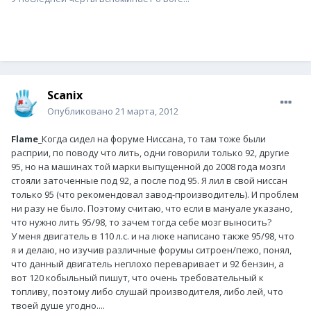
Scanix
Опубликовано
21 марта, 2012
Flame_
Когда сидел на форуме Ниссана, то там тоже были
расприи, по поводу что лить, одни говорили только 92, другие
95, но на машинах той марки выпущенной до 2008 года мозги
стояли заточенные под 92, а после под 95. Я лил в свой ниссан
только 95 (что рекомендовал завод-производитель). И проблем
ни разу не было. Поэтому считаю, что если в мануале указано,
что нужно лить 95/98, то зачем тогда себе мозг выносить?
У меня двигатель в 110 л.с. и на люке написано также 95/98, что
я и делаю, но изучив различные форумы ситроен/пежо, понял,
что данный двигатель неплохо переваривает и 92 бензин, а
вот 120 кобыльный пишут, что очень требовательный к
топливу, поэтому либо слушай производителя, либо лей, что
твоей душе угодно....