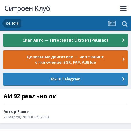
Ситроен Клуб
C4, 2010
Сиал Авто — автосервис Citroen|Peugeot
Дизельные двигатели — чип тюнинг,
отключение: EGR, FAP, AdBlue
Мы в Telegram
АИ 92 реально ли
Автор
Flame_
,
21 марта, 2012
в
C4, 2010