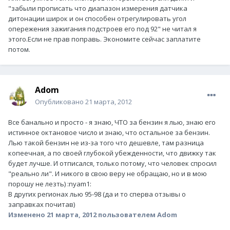
"забыли прописать что диапазон измерения датчика
дитонации широк и он способен отрегулировать угол
опережения зажигания подстроев его под 92" не читал я
этого.Если не прав поправь. Экономите сейчас заплатите
потом.
Adom
Опубликовано
21 марта, 2012
Все банально и просто - я знаю, ЧТО за бензин я лью, знаю его
истинное октановое число и знаю, что остальное за бензин.
Лью такой бензин не из-за того что дешевле, там разница
копеечная, а по своей глубокой убежденности, что движку так
будет лучше. И отписался, только потому, что человек спросил
"реально ли". И никого в свою веру не обращаю, но и в мою
порошу не лезть) :nyam1:
В других регионах лью 95-98 (да и то сперва отзывы о
заправках почитав)
Изменено
21 марта, 2012
пользователем Adom