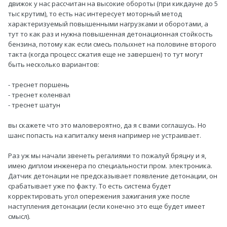
движок у нас рассчитан на высокие обороты (при кикдауне до 5
тыс крутим), то есть нас интересует моторный метод
характеризуемый повышенными нагрузками и оборотами, а
тут то как раз и нужна повышенная детонационная стойкость
бензина, потому как если смесь полыхнет на половине второго
такта (когда процесс сжатия еще не завершен) то тут могут
быть несколько вариантов:
- треснет поршень
- треснет коленвал
- треснет шатун
вы скажете что это маловероятно, да я с вами соглашусь. Но
шанс попасть на капиталку меня например не устраивает.
Раз уж мы начали звенеть регалиями то пожалуй бряцну и я,
имею диплом инженера по специальности пром. электроника.
Датчик детонации не предсказывает появление детонации, он
срабатывает уже по факту. То есть система будет
корректировать угол опережения зажигания уже после
наступления детонации (если конечно это еще будет имеет
смысл).