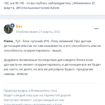
=92, а в 95 =95 - то вы глубоко заблуждаетесь ;)
Изменено
21
марта, 2012
пользователем Adom
Бес
Опубликовано
21 марта, 2012
Flame_
, Ту5 - блок чугуний, ЕР6 - блок люминий. Про датчик
детонации или как он там называется, и его способность или не
способность скорректировать - выше.
Додумать возможные последствия для каждого блока если
датчик/и не сможет скорректировать и детонация все же будет
(не часто, не долго, но все же регулярно будет) - предлагаю
самому. :dntknw:
Природа мудра, и Всевышнего глаз
Видит каждый наш шаг на тернистой дороге
Наступает момент, когда каждый из нас
У последней черты вспоминает о Боге...