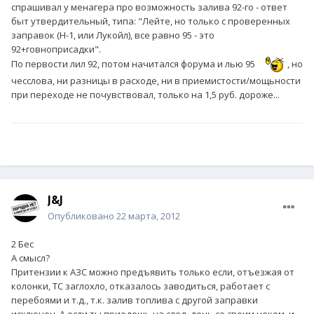
спрашивал у менагера про возможность залива 92-го - ответ
быт утвердительный, типа: "Лейте, но только с проверенных
заправок (Н-1, или Лукойл), все равно 95 - это
92+говноприсадки".
По первости лил 92, потом начитался форума и лью 95
, но
чесслова, ни разницы в расходе, ни в приемистости/мощьности
при переходе не почувствовал, только на 1,5 руб. дороже...
J&J
Опубликовано
22 марта, 2012
2 Бес
А смысл?
Притензии к АЗС можно предъявить только если, отъезжая от
колонки, ТС заглохло, отказалось заводиться, работает с
перебоями и т.д., т.к. залив топлива с другой заправки