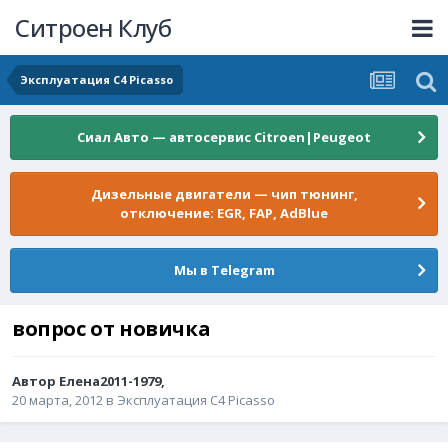
Ситроен Клуб
Эксплуатация C4 Picasso
Сиал Авто — автосервис Citroen|Peugeot
Дизельные двигатели — чип тюнинг,
отключение: EGR, FAP, AdBlue
Мы в Telegram
вопрос от новичка
Автор
Елена2011-1979
,
20 марта, 2012
в
Эксплуатация C4 Picasso