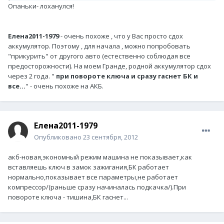
Опаньки- лоханулся!
Елена2011-1979
- очень похоже , что у Вас просто сдох
аккумулятор. Поэтому , для начала , можно попробовать
"прикурить" от другого авто (естественно соблюдая все
предосторожности). На моем Гранде, родной аккумулятор сдох
через 2 года. "
при повороте ключа и сразу гаснет БК и
все...
" - очень похоже на АКБ.
Елена2011-1979
Опубликовано
23 сентября, 2012
акб-новая,экономный режим машина не показывает,как
вставляешь ключ в замок зажигания,БК работает
нормально,показывает все параметры,не работает
компрессор/(раньше сразу начиналась подкачка/).При
повороте ключа - тишина,БК гаснет...