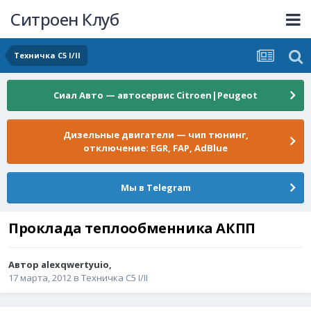
Ситроен Клуб
Техничка C5 I/II
Сиал Авто — автосервис Citroen|Peugeot
Дизельные двигатели — чип тюнинг,
отключение: EGR, FAP, AdBlue
Мы в Telegram
Проклада теплообменника АКПП
Автор
alexqwertyuio
,
17 марта, 2012
в
Техничка C5 I/II