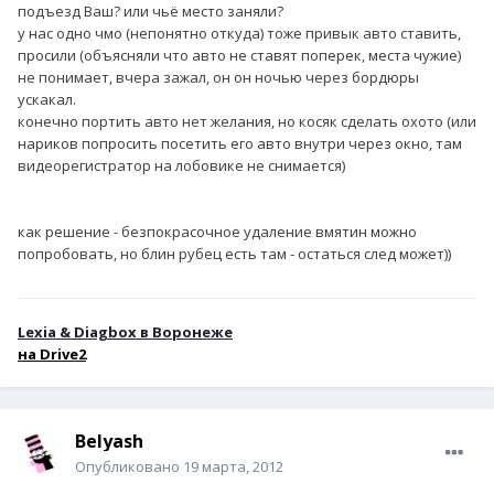
подъезд Ваш? или чьё место заняли?
у нас одно чмо (непонятно откуда) тоже привык авто ставить,
просили (объясняли что авто не ставят поперек, места чужие)
не понимает, вчера зажал, он он ночью через бордюры
ускакал.
конечно портить авто нет желания, но косяк сделать охото (или
нариков попросить посетить его авто внутри через окно, там
видеорегистратор на лобовике не снимается)
как решение - безпокрасочное удаление вмятин можно
попробовать, но блин рубец есть там - остаться след может))
Lexia & Diagbox в Воронеже
н
а Drive2
Belyash
Опубликовано
19 марта, 2012