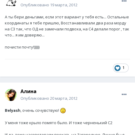
Опубликовано
19 марта, 2012
А ты бери деньгами, если этот вариант у тебя есть... Остальные
координаты я тебе пришлю, Восстанавливали два раза морду
на С3 так, что ОД не замечали подвоха, на С4 делали порог , так
что... я им доверяю...
почисти почту!))))))
1
Алина
Опубликовано
20 марта, 2012
Belyash
, очень сочувствую!
У меня тоже крыло помято было. И тоже черненький С2
И да, тоже насоветовали поехать на Загородное. Лучше бы я