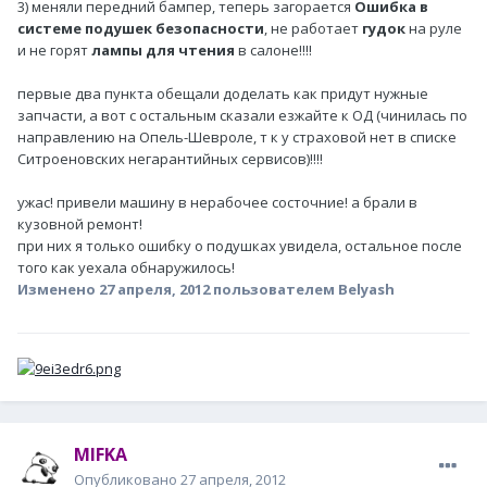
3) меняли передний бампер, теперь загорается
Ошибка в
системе подушек безопасности
, не работает
гудок
на руле
и не горят
лампы для чтения
в салоне!!!!
первые два пункта обещали доделать как придут нужные
запчасти, а вот с остальным сказали езжайте к ОД (чинилась по
направлению на Опель-Шевроле, т к у страховой нет в списке
Ситроеновских негарантийных сервисов)!!!!
ужас! привели машину в нерабочее состочние! а брали в
кузовной ремонт!
при них я только ошибку о подушках увидела, остальное после
того как уехала обнаружилось!
Изменено
27 апреля, 2012
пользователем Belyash
MIFKA
Опубликовано
27 апреля, 2012