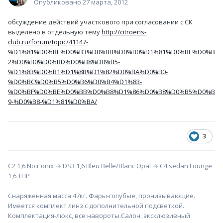
Опубликовано
27 марта, 2012
обсуждение действий участкового при согласовании с СК
выделено в отдельную тему
http://citroens-
club.ru/forum/topic/41147-
%D1%81%D0%BE%D0%B3%D0%BB%D0%B0%D1%81%D0%BE%D0%B
2%D0%B0%D0%BD%D0%B8%D0%B5-
%D1%83%D0%B1%D1%8B%D1%82%D0%BA%D0%B0-
%D0%BC%D0%B5%D0%B6%D0%B4%D1%83-
%D0%BF%D0%BE%D0%BB%D0%B8%D1%86%D0%B8%D0%B5%D0%B
9-%D0%B8-%D1%81%D0%BA/
3
С2 1,6 Noir onix → DS3 1,6 Bleu Belle/Blanc Opal → С4 sedan Lounge
1,6 THP
Снаряженная масса 47кг. Фары-голубые, пронизывающие.
Имеется комплект линз с дополнительной подсветкой.
Комплектация-люкс, все навороты.Салон: эксклюзивный