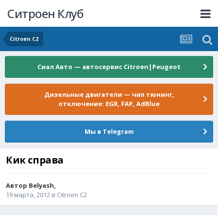
Ситроен Клуб
Citroen C2
Сиал Авто — автосервис Citroen|Peugeot
Дизельные двигатели — чип тюнинг,
отключение: EGR, FAP, AdBlue
Мы в Telegram
Кик справа
Автор
Belyash
,
19 марта, 2012
в
Citroen C2