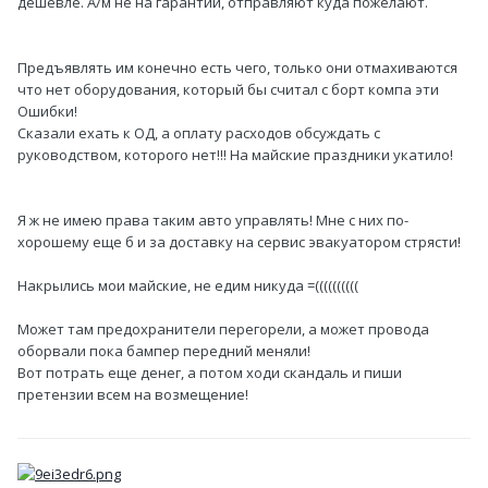
дешевле. А/м не на гарантии, отправляют куда пожелают.
Предъявлять им конечно есть чего, только они отмахиваются
что нет оборудования, который бы считал с борт компа эти
Ошибки!
Сказали ехать к ОД, а оплату расходов обсуждать с
руководством, которого нет!!! На майские праздники укатило!
Я ж не имею права таким авто управлять! Мне с них по-
хорошему еще б и за доставку на сервис эвакуатором стрясти!
Накрылись мои майские, не едим никуда =((((((((((
Может там предохранители перегорели, а может провода
оборвали пока бампер передний меняли!
Вот потрать еще денег, а потом ходи скандаль и пиши
претензии всем на возмещение!