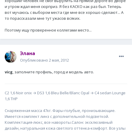
хороший человек не смог вырулить на прямой дороге во дворе
и утром ждал меня сюрприз. Я без КАСКО как раз был. Теперь
вот мучаюсь с выбором места где мне все хорошо сделают... А
то порассказали мне тут ужасов всяких.
Поэтому ищу проверенное коллегами место...
Элана
Опубликовано
2 мая, 2012
vicg
, заполните профиль, город и модель авто.
С2 1,6 Noir onix → DS3 1,6 Bleu Belle/Blanc Opal → С4 sedan Lounge
1,6 THP
Снаряженная масса 47кг. Фары-голубые, пронизывающие.
Имеется комплект линз с дополнительной подсветкой.
Комплектация-люкс, все навороты.Салон: эксклюзивный
дизайн, натуральная кожа светлого оттенка-комфорт. Все узлы